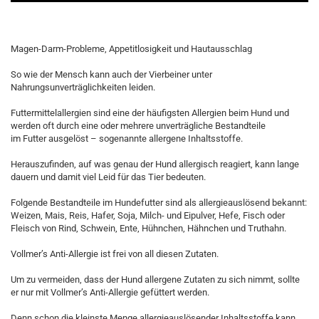
Magen-Darm-Probleme, Appetitlosigkeit und Hautausschlag
So wie der Mensch kann auch der Vierbeiner unter
Nahrungsunverträglichkeiten leiden.
Futtermittelallergien sind eine der häufigsten Allergien beim Hund und
werden oft durch eine oder mehrere unverträgliche Bestandteile
im Futter ausgelöst – sogenannte allergene Inhaltsstoffe.
Herauszufinden, auf was genau der Hund allergisch reagiert, kann lange
dauern und damit viel Leid für das Tier bedeuten.
Folgende Bestandteile im Hundefutter sind als allergieauslösend bekannt:
Weizen, Mais, Reis, Hafer, Soja, Milch- und Eipulver, Hefe, Fisch oder
Fleisch von Rind, Schwein, Ente, Hühnchen, Hähnchen und Truthahn.
Vollmer’s Anti-Allergie ist frei von all diesen Zutaten.
Um zu vermeiden, dass der Hund allergene Zutaten zu sich nimmt, sollte
er nur mit Vollmer’s Anti-Allergie gefüttert werden.
Denn schon die kleinste Menge allergieauslösender Inhaltsstoffe kann