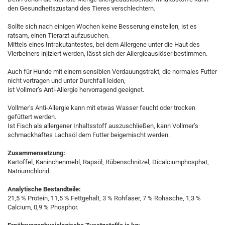
den Gesundheitszustand des Tieres verschlechtern.
Sollte sich nach einigen Wochen keine Besserung einstellen, ist es
ratsam, einen Tierarzt aufzusuchen.
Mittels eines Intrakutantestes, bei dem Allergene unter die Haut des
Vierbeiners injiziert werden, lässt sich der Allergieauslöser bestimmen.
Auch für Hunde mit einem sensiblen Verdauungstrakt, die normales Futter
nicht vertragen und unter Durchfall leiden,
ist Vollmer’s Anti-Allergie hervorragend geeignet.
Vollmer’s Anti-Allergie kann mit etwas Wasser feucht oder trocken
gefüttert werden.
Ist Fisch als allergener Inhaltsstoff auszuschließen, kann Vollmer’s
schmackhaftes Lachsöl dem Futter beigemischt werden.
Zusammensetzung:
Kartoffel, Kaninchenmehl, Rapsöl, Rübenschnitzel, Dicalciumphosphat,
Natriumchlorid.
Analytische Bestandteile:
21,5 % Protein, 11,5 % Fettgehalt, 3 % Rohfaser, 7 % Rohasche, 1,3 %
Calcium, 0,9 % Phosphor.