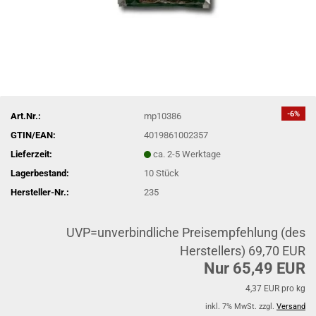
-6%
Art.Nr.:
mp10386
GTIN/EAN:
4019861002357
Lieferzeit:
ca. 2-5 Werktage
Lagerbestand:
10
Stück
Hersteller-Nr.:
235
UVP=unverbindliche Preisempfehlung (des
Herstellers) 69,70 EUR
Nur 65,49 EUR
4,37 EUR pro kg
inkl. 7% MwSt. zzgl.
Versand