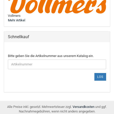
Vollmers
Mehr Artikel
Schnellkauf
BITTE
Bitte geben Sie die Artikelnummer aus unserem Katalog ein.
GEBEN
SIE
DIE
ARTIKELNUMMER
LOS
AUS
UNSEREM
KATALOG
EIN.
Alle Preise inkl. gesetzl. Mehrwertsteuer zzgl.
Versandkosten
und ggf.
Nachnahmegebühren, wenn nicht anders angegeben.