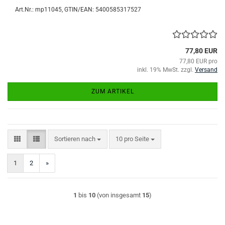
Art.Nr.:
mp11045
GTIN/EAN: 5400585317527
77,80 EUR
77,80 EUR pro
inkl. 19% MwSt. zzgl.
Versand
ZUM ARTIKEL
Sortieren nach
pro Seite
Sortieren nach
10 pro Seite
1
2
»
1
bis
10
(von insgesamt
15
)