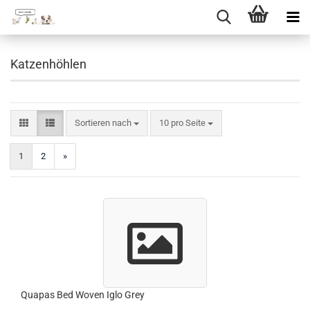
Direkt
zum
Katzenhöhlen
Hauptinhalt
Sortieren nach
pro Seite
Sortieren nach
10 pro Seite
1
2
»
Quapas Bed Woven Iglo Grey