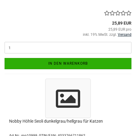
25,89 EUR
25,89 EUR pro
inkl. 19% MwSt. zzgl.
Versand
IN DEN WARENKORB
Nobby Höhle Seoli dunkelgrau/hellgrau für Katzen
Art.Nr.:
mp10999
GTIN/EAN: 4033766711862