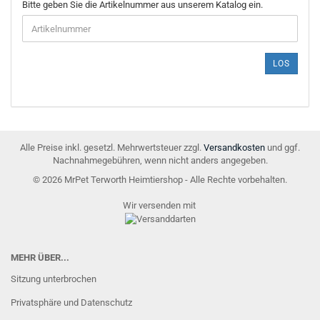
BITTE
Bitte geben Sie die Artikelnummer aus unserem Katalog ein.
GEBEN
SIE
DIE
ARTIKELNUMMER
LOS
AUS
UNSEREM
KATALOG
EIN.
Alle Preise inkl. gesetzl. Mehrwertsteuer zzgl.
Versandkosten
und ggf.
Nachnahmegebühren, wenn nicht anders angegeben.
© 2026 MrPet Terworth Heimtiershop - Alle Rechte vorbehalten.
Wir versenden mit
MEHR ÜBER...
Sitzung unterbrochen
Privatsphäre und Datenschutz