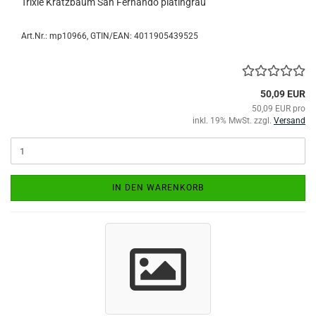
Trixie Kratzbaum San Fernando platingrau
Art.Nr.:
mp10966
GTIN/EAN: 4011905439525
50,09 EUR
50,09 EUR pro
inkl. 19% MwSt. zzgl.
Versand
IN DEN WARENKORB