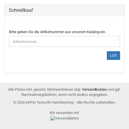
Schnellkauf
BITTE
Bitte geben Sie die Artikelnummer aus unserem Katalog ein.
GEBEN
SIE
DIE
ARTIKELNUMMER
LOS
AUS
UNSEREM
KATALOG
EIN.
Alle Preise inkl. gesetzl. Mehrwertsteuer zzgl.
Versandkosten
und ggf.
Nachnahmegebühren, wenn nicht anders angegeben.
© 2026 MrPet Terworth Heimtiershop - Alle Rechte vorbehalten.
Wir versenden mit