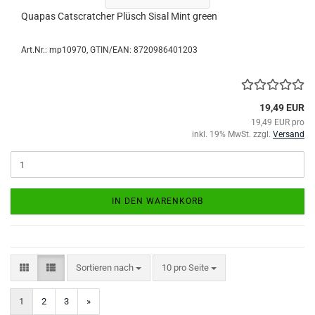
Quapas Catscratcher Plüsch Sisal Mint green
Art.Nr.:
mp10970
GTIN/EAN: 8720986401203
19,49 EUR
19,49 EUR pro
inkl. 19% MwSt. zzgl.
Versand
IN DEN WARENKORB
Sortieren nach
pro Seite
Sortieren nach
10 pro Seite
1
2
3
»