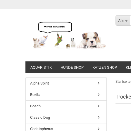
Alle
AQUARISTIK
HUNDE SHOP
KATZEN SHOP
KL
Direkt
zum
Startseite
Alpha Spirit
Hauptinhalt
Bozita
Trocke
Bosch
Classic Dog
Christopherus