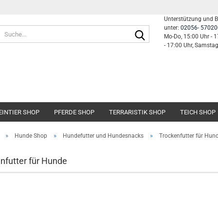
Unterstützung und 
unter:
02056- 57020
Suche...
Mo-Do, 15:00 Uhr - 1
- 17:00 Uhr, Samsta
EINTIER SHOP
PFERDE SHOP
TERRARISTIK SHOP
TEICH SHOP
»
»
»
Hunde Shop
Hundefutter und Hundesnacks
Trockenfutter für Hun
nfutter für Hunde