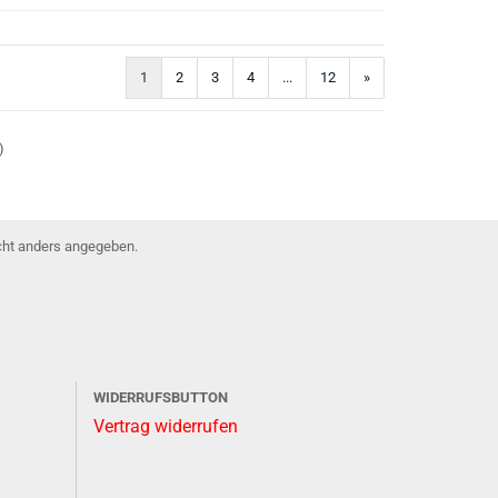
1
2
3
4
...
12
»
)
ht anders angegeben.
WIDERRUFSBUTTON
Vertrag widerrufen