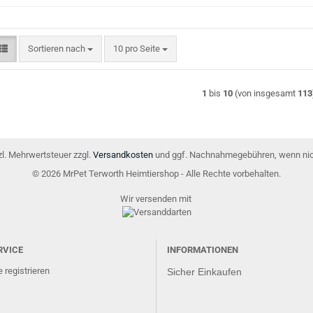
Sortieren nach
pro Seite
Sortieren nach
10 pro Seite
1
bis
10
(von insgesamt
113
tzl. Mehrwertsteuer zzgl.
Versandkosten
und ggf. Nachnahmegebühren, wenn nic
© 2026 MrPet Terworth Heimtiershop - Alle Rechte vorbehalten.
Wir versenden mit
RVICE
INFORMATIONEN
 registrieren
Sicher Einkaufen