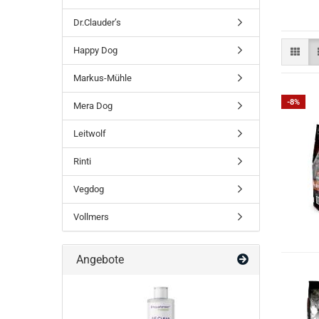
Dr.Clauder’s
Happy Dog
Markus-Mühle
-8%
Mera Dog
Leitwolf
Rinti
Vegdog
Vollmers
Angebote