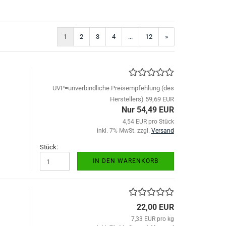
1
2
3
4
...
12
»
UVP=unverbindliche Preisempfehlung (des
Herstellers) 59,69 EUR
Nur 54,49 EUR
4,54 EUR pro Stück
inkl. 7% MwSt. zzgl.
Versand
Stück:
IN DEN WARENKORB
22,00 EUR
7,33 EUR pro kg