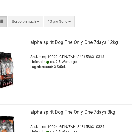
Sortieren nach
pro Seite
Sortieren nach
10 pro Seite
alpha spirit Dog The Only One 7days 12kg
Art.Nr.:
mp10003
GTIN/EAN: 8436586310318
Lieferzeit:
ca. 2-5 Werktage
Lagerbestand: 3 Stück
alpha spirit Dog The Only One 7days 3kg
Art.Nr.:
mp10004
GTIN/EAN: 8436586310325
Lieferzeit:
ca. 2-5 Werktage