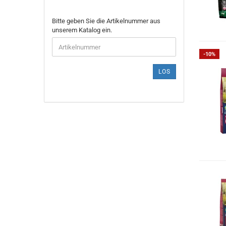
BITTE
Bitte geben Sie die Artikelnummer aus
GEBEN
unserem Katalog ein.
SIE
DIE
-10%
ARTIKELNUMMER
AUS
LOS
UNSEREM
KATALOG
EIN.