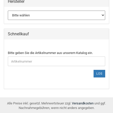
Hersteller
Schnellkauf
BITTE
Bitte geben Sie die Artikelnummer aus unserem Katalog ein.
GEBEN
SIE
DIE
ARTIKELNUMMER
LOS
AUS
UNSEREM
KATALOG
EIN.
Alle Preise inkl. gesetzl. Mehrwertsteuer zzgl.
Versandkosten
und ggf.
Nachnahmegebühren, wenn nicht anders angegeben.