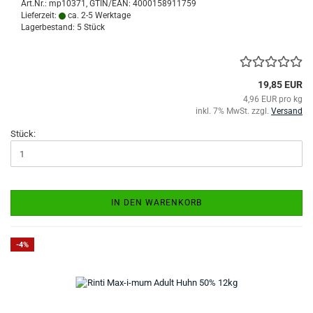
Art.Nr.:
mp10371
GTIN/EAN: 4000158911759
Lieferzeit:
ca. 2-5 Werktage
Lagerbestand: 5 Stück
19,85 EUR
4,96 EUR pro kg
inkl. 7% MwSt. zzgl.
Versand
Stück:
IN DEN WARENKORB
-4%