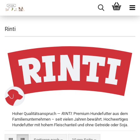
Direkt
zum
Rinti
Hauptinhalt
Hoher Qualitätsanspruch —
RINTI
: Premium Hundefutter aus dem
Familienunternehmen – seit vielen Jahren bewährt. Hochwertiges
Hundefutter mit hohem Fleischanteil und ohne Getreide oder Soja.
Sortieren nach
pro Seite
Sortieren nach
10 pro Seite