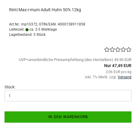
Rinti Max-i-mum Adult Huhn 50% 12kg
Art.Nr.:
mp10372
GTIN/EAN: 4000158911858
Lieferzeit:
ca. 2-5 Werktage
Lagerbestand: 5 Stück
UVP=unverbindliche Preisempfehlung (des Herstellers) 49,90 EUR
Nur 47,49 EUR
3,96 EUR pro kg
inkl. 7% MwSt. zzgl.
Versand
Stück:
IN DEN WARENKORB