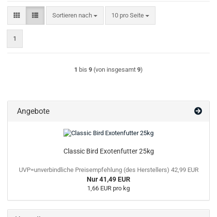
Sortieren nach
pro Seite
Sortieren nach
10 pro Seite
1
1
bis
9
(von insgesamt
9
)
Angebote
Classic Bird Exotenfutter 25kg
UVP=unverbindliche Preisempfehlung (des Herstellers) 42,99 EUR
Nur 41,49 EUR
1,66 EUR pro kg