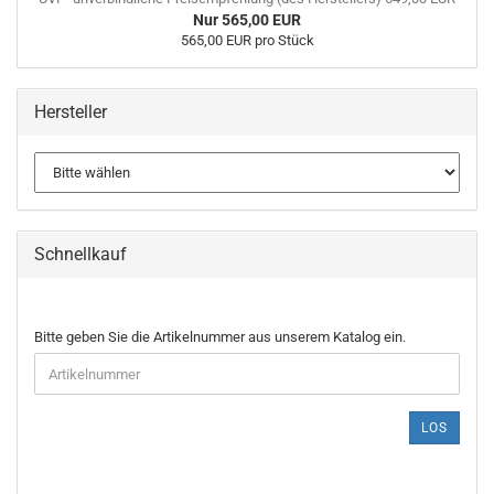
Nur 565,00 EUR
565,00 EUR pro Stück
Hersteller
Schnellkauf
BITTE
Bitte geben Sie die Artikelnummer aus unserem Katalog ein.
GEBEN
SIE
DIE
ARTIKELNUMMER
LOS
AUS
UNSEREM
KATALOG