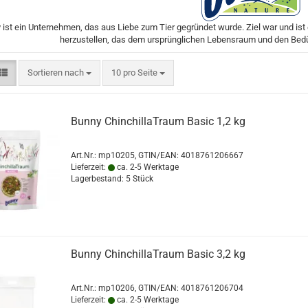
ist ein Unternehmen, das aus Liebe zum Tier gegründet wurde. Ziel war und ist 
herzustellen, das dem ursprünglichen Lebensraum und den Bedür
Sortieren nach
pro Seite
Sortieren nach
10 pro Seite
Bunny ChinchillaTraum Basic 1,2 kg
Art.Nr.:
mp10205
GTIN/EAN: 4018761206667
Lieferzeit:
ca. 2-5 Werktage
Lagerbestand: 5 Stück
Bunny ChinchillaTraum Basic 3,2 kg
Art.Nr.:
mp10206
GTIN/EAN: 4018761206704
Lieferzeit:
ca. 2-5 Werktage