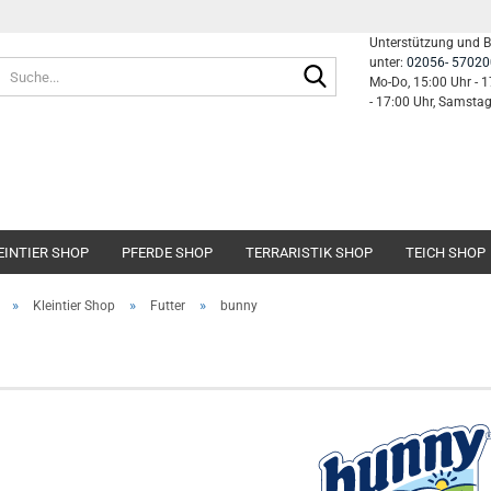
Unterstützung und 
unter:
02056- 57020
Suche...
Mo-Do, 15:00 Uhr - 1
- 17:00 Uhr, Samsta
EINTIER SHOP
PFERDE SHOP
TERRARISTIK SHOP
TEICH SHOP
»
»
»
Kleintier Shop
Futter
bunny