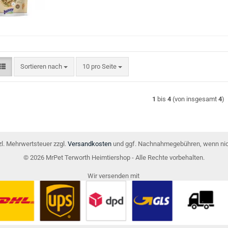
Sortieren nach
pro Seite
Sortieren nach
10 pro Seite
1
bis
4
(von insgesamt
4
)
tzl. Mehrwertsteuer zzgl.
Versandkosten
und ggf. Nachnahmegebühren, wenn nic
© 2026 MrPet Terworth Heimtiershop - Alle Rechte vorbehalten.
Wir versenden mit