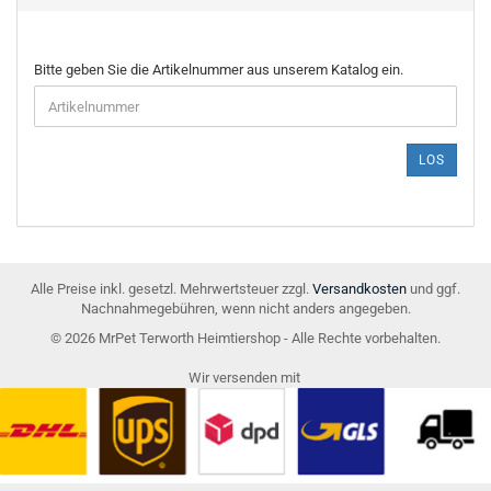
BITTE
Bitte geben Sie die Artikelnummer aus unserem Katalog ein.
GEBEN
SIE
DIE
ARTIKELNUMMER
LOS
AUS
UNSEREM
KATALOG
EIN.
Alle Preise inkl. gesetzl. Mehrwertsteuer zzgl.
Versandkosten
und ggf.
Nachnahmegebühren, wenn nicht anders angegeben.
© 2026 MrPet Terworth Heimtiershop - Alle Rechte vorbehalten.
Wir versenden mit