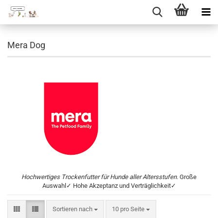
Direkt
zum
Mera Dog
Hauptinhalt
Hochwertiges Trockenfutter für Hunde aller Altersstufen
. Große
Auswahl✓ Hohe Akzeptanz und Verträglichkeit✓
Sortieren nach
pro Seite
Sortieren nach
10 pro Seite