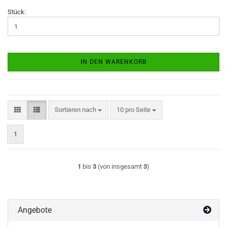
Stück:
IN DEN WARENKORB
Sortieren nach
pro Seite
Sortieren nach
10 pro Seite
1
1
bis
3
(von insgesamt
3
)
Angebote