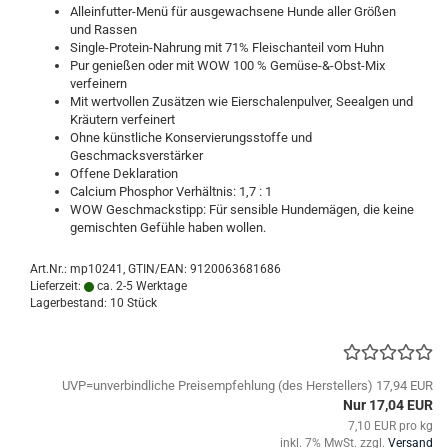
Alleinfutter-Menü für ausgewachsene Hunde aller Größen
und Rassen
Single-Protein-Nahrung mit 71% Fleischanteil vom Huhn
Pur genießen oder mit WOW 100 % Gemüse-&-Obst-Mix
verfeinern
Mit wertvollen Zusätzen wie Eierschalenpulver, Seealgen und
Kräutern verfeinert
Ohne künstliche Konservierungsstoffe und
Geschmacksverstärker
Offene Deklaration
Calcium Phosphor Verhältnis: 1,7 : 1
WOW Geschmackstipp: Für sensible Hundemägen, die keine
gemischten Gefühle haben wollen.
Art.Nr.:
mp10241
GTIN/EAN: 9120063681686
Lieferzeit:
ca. 2-5 Werktage
Lagerbestand: 10 Stück
UVP=unverbindliche Preisempfehlung (des Herstellers) 17,94 EUR
Nur 17,04 EUR
7,10 EUR pro kg
inkl. 7% MwSt. zzgl.
Versand