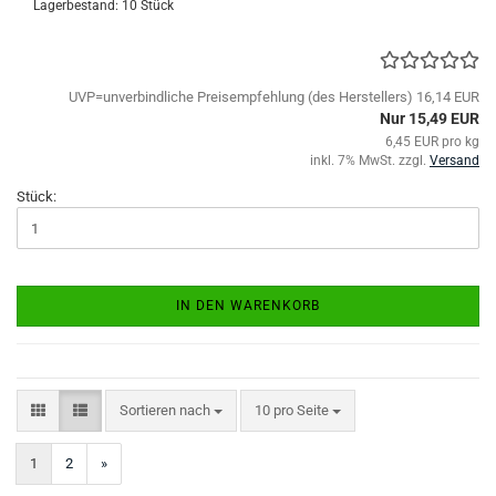
Lagerbestand: 10 Stück
UVP=unverbindliche Preisempfehlung (des Herstellers) 16,14 EUR
Nur 15,49 EUR
6,45 EUR pro kg
inkl. 7% MwSt. zzgl.
Versand
Stück:
IN DEN WARENKORB
Sortieren nach
pro Seite
Sortieren nach
10 pro Seite
1
2
»