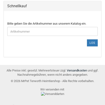
Schnellkauf
BITTE
Bitte geben Sie die Artikelnummer aus unserem Katalog ein.
GEBEN
SIE
DIE
ARTIKELNUMMER
LOS
AUS
UNSEREM
KATALOG
EIN.
Alle Preise inkl. gesetzl. Mehrwertsteuer zzgl.
Versandkosten
und ggf.
Nachnahmegebühren, wenn nicht anders angegeben.
© 2026 MrPet Terworth Heimtiershop - Alle Rechte vorbehalten.
Wir versenden mit