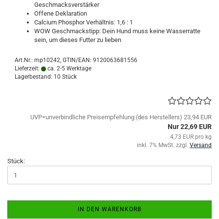
Geschmacksverstärker
Offene Deklaration
Calcium Phosphor Verhältnis: 1,6 : 1
WOW Geschmackstipp: Dein Hund muss keine Wasserratte
sein, um dieses Futter zu lieben
Art.Nr.:
mp10242
GTIN/EAN: 9120063681556
Lieferzeit:
ca. 2-5 Werktage
Lagerbestand: 10 Stück
UVP=unverbindliche Preisempfehlung (des Herstellers) 23,94 EUR
Nur 22,69 EUR
4,73 EUR pro kg
inkl. 7% MwSt. zzgl.
Versand
Stück:
IN DEN WARENKORB