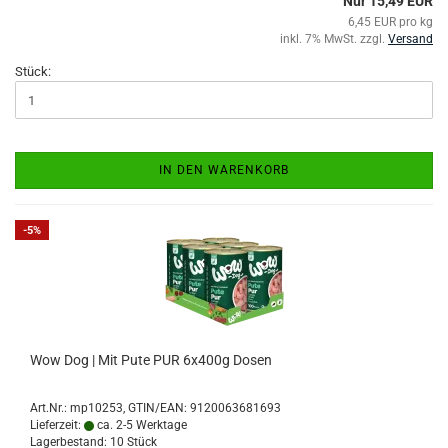
Nur 15,49 EUR
6,45 EUR pro kg
inkl. 7% MwSt. zzgl.
Versand
Stück:
IN DEN WARENKORB
-5%
Wow Dog | Mit Pute PUR 6x400g Dosen
Art.Nr.:
mp10253
GTIN/EAN: 9120063681693
Lieferzeit:
ca. 2-5 Werktage
Lagerbestand: 10 Stück