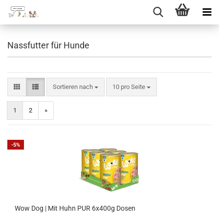
Direkt
zum
Nassfutter für Hunde
Hauptinhalt
Sortieren nach
pro Seite
Sortieren nach
10 pro Seite
1
2
»
-5%
Wow Dog | Mit Huhn PUR 6x400g Dosen