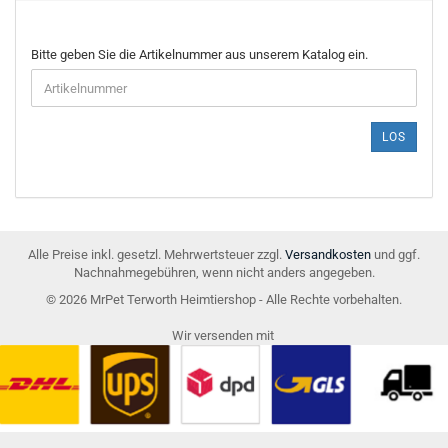
BITTE
Bitte geben Sie die Artikelnummer aus unserem Katalog ein.
GEBEN
SIE
DIE
ARTIKELNUMMER
LOS
AUS
UNSEREM
KATALOG
EIN.
Alle Preise inkl. gesetzl. Mehrwertsteuer zzgl.
Versandkosten
und ggf.
Nachnahmegebühren, wenn nicht anders angegeben.
© 2026 MrPet Terworth Heimtiershop - Alle Rechte vorbehalten.
Wir versenden mit