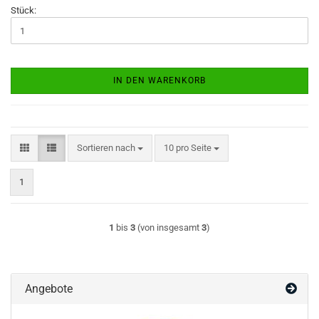
Stück:
IN DEN WARENKORB
Sortieren nach
pro Seite
Sortieren nach
10 pro Seite
1
1
bis
3
(von insgesamt
3
)
Angebote