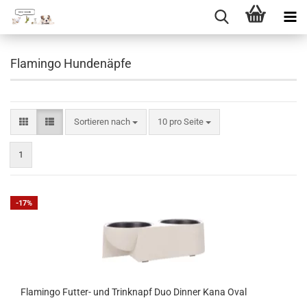
Direkt
zum
Flamingo Hundenäpfe
Hauptinhalt
Sortieren nach
pro Seite
Sortieren nach
10 pro Seite
1
-17%
Flamingo Futter- und Trinknapf Duo Dinner Kana Oval