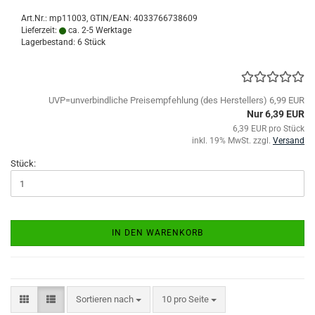
Art.Nr.:
mp11003
GTIN/EAN: 4033766738609
Lieferzeit:
ca. 2-5 Werktage
Lagerbestand: 6 Stück
UVP=unverbindliche Preisempfehlung (des Herstellers) 6,99 EUR
Nur 6,39 EUR
6,39 EUR pro Stück
inkl. 19% MwSt. zzgl.
Versand
Stück:
IN DEN WARENKORB
Sortieren nach
pro Seite
Sortieren nach
10 pro Seite