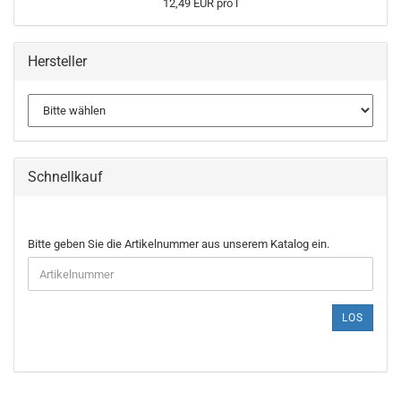
12,49 EUR pro l
Hersteller
Schnellkauf
BITTE
Bitte geben Sie die Artikelnummer aus unserem Katalog ein.
GEBEN
SIE
DIE
ARTIKELNUMMER
LOS
AUS
UNSEREM
KATALOG
EIN.