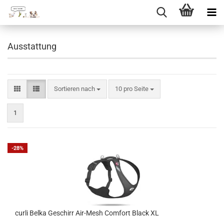
Direkt
zum
Ausstattung
Hauptinhalt
Sortieren nach
pro Seite
Sortieren nach
10 pro Seite
1
-28%
curli Belka Geschirr Air-Mesh Comfort Black XL