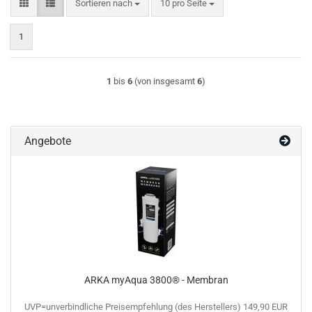
Sortieren nach
pro Seite
Sortieren nach
10 pro Seite
1
1
bis
6
(von insgesamt
6
)
Angebote
ARKA myAqua 3800® - Membran
UVP=unverbindliche Preisempfehlung (des Herstellers) 149,90 EUR