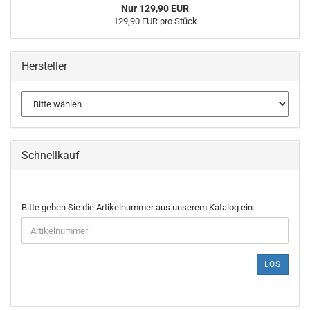
Nur 129,90 EUR
129,90 EUR pro Stück
Hersteller
Schnellkauf
BITTE
Bitte geben Sie die Artikelnummer aus unserem Katalog ein.
GEBEN
SIE
DIE
ARTIKELNUMMER
LOS
AUS
UNSEREM
KATALOG
EIN.