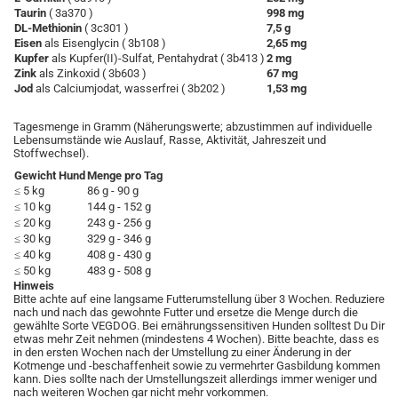
Taurin
( 3a370 )
998 mg
DL-Methionin
( 3c301 )
7,5 g
Eisen
als Eisenglycin ( 3b108 )
2,65 mg
Kupfer
als Kupfer(II)-Sulfat, Pentahydrat ( 3b413 )
2 mg
Zink
als Zinkoxid ( 3b603 )
67 mg
Jod
als Calciumjodat, wasserfrei ( 3b202 )
1,53 mg
Tagesmenge in Gramm (Näherungswerte; abzustimmen auf individuelle
Lebensumstände wie Auslauf, Rasse, Aktivität, Jahreszeit und
Stoffwechsel).
Gewicht Hund
Menge pro Tag
≤ 5 kg
86 g - 90 g
≤ 10 kg
144 g - 152 g
≤ 20 kg
243 g - 256 g
≤ 30 kg
329 g - 346 g
≤ 40 kg
408 g - 430 g
≤ 50 kg
483 g - 508 g
Hinweis
Bitte achte auf eine langsame Futterumstellung über 3 Wochen. Reduziere
nach und nach das gewohnte Futter und ersetze die Menge durch die
gewählte Sorte VEGDOG. Bei ernährungssensitiven Hunden solltest Du Dir
etwas mehr Zeit nehmen (mindestens 4 Wochen). Bitte beachte, dass es
in den ersten Wochen nach der Umstellung zu einer Änderung in der
Kotmenge und -beschaffenheit sowie zu vermehrter Gasbildung kommen
kann. Dies sollte nach der Umstellungszeit allerdings immer weniger und
nach weiteren Wochen gar nicht mehr vorkommen.