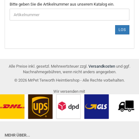
BITTE
Bitte geben Sie die Artikelnummer aus unserem Katalog ein.
GEBEN
SIE
DIE
ARTIKELNUMMER
LOS
AUS
UNSEREM
KATALOG
EIN.
Alle Preise inkl. gesetzl. Mehrwertsteuer zzgl.
Versandkosten
und ggf.
Nachnahmegebühren, wenn nicht anders angegeben.
© 2026 MrPet Terworth Heimtiershop - Alle Rechte vorbehalten.
Wir versenden mit
MEHR ÜBER...