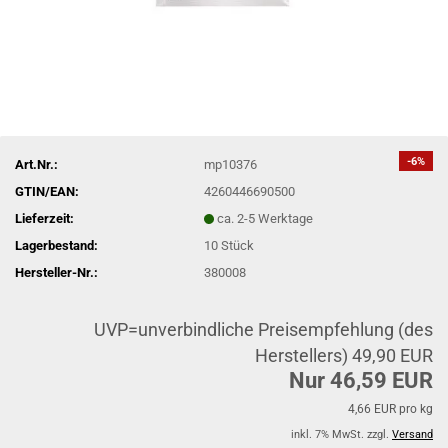
-6%
Art.Nr.:
mp10376
GTIN/EAN:
4260446690500
Lieferzeit:
ca. 2-5 Werktage
Lagerbestand:
10
Stück
Hersteller-Nr.:
380008
UVP=unverbindliche Preisempfehlung (des
Herstellers) 49,90 EUR
Nur 46,59 EUR
4,66 EUR pro kg
inkl. 7% MwSt. zzgl.
Versand