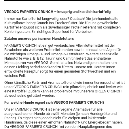
VEGDOG FARMER’S CRUNCH – knusprig und köstlich kartoffelig
Immer nur Kartoffel ist langweilig, oder? Quatsch! Die jahrhundertealte
Kulturpflanze bringt Crunch ins Trockenfutter. Die für uns gewöhnliche
Kartoffel entpuppt sich als zuverlässiger Proteinlieferant mit komplexen
Kohlenhydraten. Ein richtiges Superfood für Vierbeiner.
Zutaten unseres purinarmen Hundefutters
FARMER’S CRUNCH ist ein gut verdauliches Alleinfuttermittel mit der
Favabohne als weiteren Proteinlieferanten sowie Leinsaat und Algen für
die wichtigen Omega-3- und Omega-6-Fettsäuren. Weitere essenzielle
Nährstoffe wie z. B. B12, Taurin und Carnitin liefert das enthaltene
Mineralpulver von VEGDOG. Somit ist alles Notwendige enthalten, um
deinen Liebling bedarfsdeckend zu füttern. Unsere mit Tierärzt:innen
entwickelte Rezeptur sorgt für einen gesunden Stoffwechsel und ein
weiches Fell.
Ohne künstliche Farb- und Aromastoffe und wie immer tierversuchsfrei ist
unser VEGDOG FARMER’S CRUNCH rein pflanzlich, ehrlich und lecker wie
eine Kartoffel. Zudem kann es problemlos mit unserem
GREEN CRUNCH
abwechselnd gefüttert werden.
Für welche Hunde eignet sich VEGDOG FARMER’S CRUNCH?
Unser FARMER’S CRUNCH ist eine vegane Alternative für alle
ausgewachsenen Hunde ab zwölf Monaten (je nach Hundegröße und
Rasse). Es eignet sich jedoch nicht für Welpen und laktierende
Hündinnen, da diese einen erhöhten Nährstoff- und Energiebedarf haben.
Da VEGDOG FARMER’S CRUNCH frei von den Hauptallergenen des