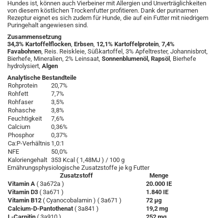
Hundes ist, können auch Vierbeiner mit Allergien und Unverträglichkeiten
von diesem köstlichen Trockenfutter profitieren. Dank der purinarmen
Rezeptur eignet es sich zudem für Hunde, die auf ein Futter mit niedrigem
Puringehalt angewiesen sind.
Zusammensetzung
34,3% Kartoffelflocken
,
Erbsen
,
12,1% Kartoffelprotein
,
7,4%
Favabohnen
, Reis. Reiskleie, Süßkartoffel, 3% Apfeltrester, Johannisbrot,
Bierhefe, Mineralien, 2% Leinsaat,
Sonnenblumenöl, Rapsöl
, Bierhefe
hydrolysiert,
Algen
Analytische Bestandteile
Rohprotein
20,7%
Rohfett
7,7%
Rohfaser
3,5%
Rohasche
3,8%
Feuchtigkeit
7,6%
Calcium
0,36%
Phosphor
0,37%
Ca:P-Verhältnis
1,0:1
NFE
50,0%
Kaloriengehalt
353 Kcal ( 1,48MJ ) / 100 g
Ernährungsphysiologische Zusatzstoffe je kg Futter
Zusatzstoff
Menge
Vitamin A
( 3a672a )
20.000 IE
Vitamin D3
( 3a671 )
1.840 IE
Vitamin B12
( Cyanocobalamin ) ( 3a671 )
72 µg
Calcium-D-Pantothenat
( 3a841 )
19,2 mg
L-Carnitin
( 3a910 )
252 mg