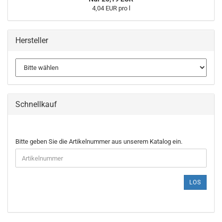
4,04 EUR pro l
Hersteller
Schnellkauf
BITTE
Bitte geben Sie die Artikelnummer aus unserem Katalog ein.
GEBEN
SIE
DIE
ARTIKELNUMMER
LOS
AUS
UNSEREM
KATALOG
EIN.