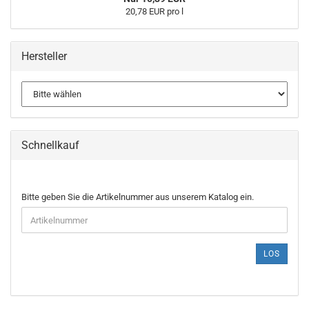
20,78 EUR pro l
Hersteller
Schnellkauf
BITTE
Bitte geben Sie die Artikelnummer aus unserem Katalog ein.
GEBEN
SIE
DIE
ARTIKELNUMMER
LOS
AUS
UNSEREM
KATALOG
EIN.