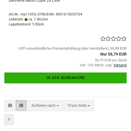
Dennerle Nano Cube 20 Liter
Art.Nr.:
mp11054
GTIN/EAN: 4001615055764
Lieferzeit:
ca. 1 Woche
Lagerbestand: 5 Stück
UVP=unverbindliche Preisempfehlung (des Herstellers) 59,99 EUR
Nur 56,79 EUR
56,79 EUR pro Stück
inkl. 19% MwSt. zzgl.
Versand
IN DEN WARENKORB
Sortieren nach
pro Seite
Sortieren nach
10 pro Seite
1