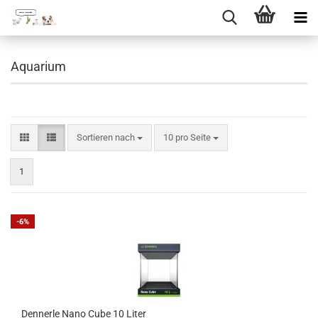
Direkt
zum
Aquarium
Hauptinhalt
Sortieren nach
pro Seite
Sortieren nach
10 pro Seite
1
-6%
Dennerle Nano Cube 10 Liter