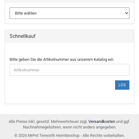
Schnellkauf
BITTE
Bitte geben Sie die Artikelnummer aus unserem Katalog ein.
GEBEN
SIE
DIE
ARTIKELNUMMER
LOS
AUS
UNSEREM
KATALOG
EIN.
Alle Preise inkl. gesetzl. Mehrwertsteuer zzgl.
Versandkosten
und ggf.
Nachnahmegebühren, wenn nicht anders angegeben.
© 2026 MrPet Terworth Heimtiershop - Alle Rechte vorbehalten.