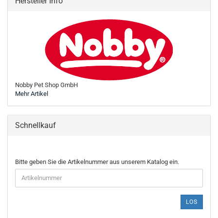
Hersteller Info
Nobby Pet Shop GmbH
Mehr Artikel
Schnellkauf
BITTE
Bitte geben Sie die Artikelnummer aus unserem Katalog ein.
GEBEN
SIE
DIE
ARTIKELNUMMER
LOS
AUS
UNSEREM