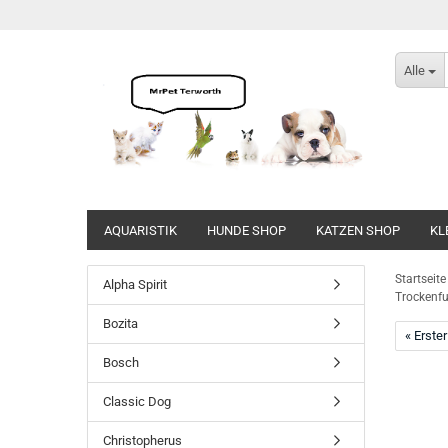
Alle
AQUARISTIK
HUNDE SHOP
KATZEN SHOP
KL
Direkt
zum
Startseite
Alpha Spirit
Hauptinhalt
Trockenfu
Bozita
« Erster
Bosch
Classic Dog
Christopherus