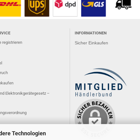
RVICE
INFORMATIONEN
 registrieren
Sicher Einkaufen
el
ruch
inkaufen
und Elektronikgerätegesetz –
ngsverordnung
dere Technologien