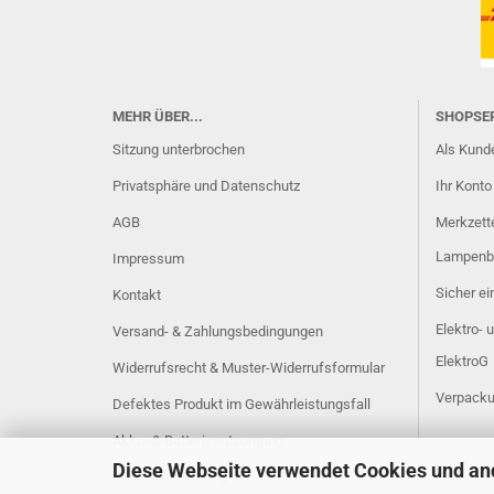
MEHR ÜBER...
SHOPSE
Sitzung unterbrochen
Als Kunde
Privatsphäre und Datenschutz
Ihr Konto
AGB
Merkzett
Lampenb
Impressum
Sicher e
Kontakt
Elektro- 
Versand- & Zahlungsbedingungen
ElektroG
Widerrufsrecht & Muster-Widerrufsformular
Verpacku
Defektes Produkt im Gewährleistungsfall
Akku- & Batterieentsorgung
Diese Webseite verwendet Cookies und an
Cookie Einstellungen