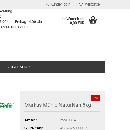
Kundenlogin
Merkzettel
Beratung
0
Ihr Warenkorb
7:00 Uhr , Freitag 14:00 Uhr
0,00 EUR
g 09:00 Uhr 17:00 Uhr
VÖGEL SHOP
-7%
Markus Mühle NaturNah 5kg
Art.Nr.:
mp10314
GTIN/EAN:
4032326000019