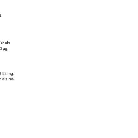
%,
B2 als
0 µg,
t 52 mg,
n als Na-