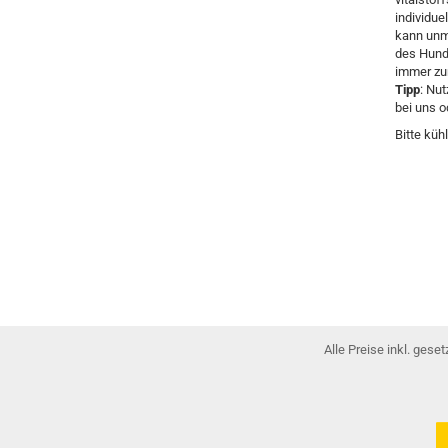
individu
kann unmö
des Hund
immer zu
Tipp
: Nu
bei uns o
Bitte küh
Alle Preise inkl. gese