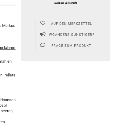
AUF DEN MERKZETTEL
ie Markus-
WOANDERS GÜNSTIGER?
FRAGE ZUM PRODUKT
verfahren
,
rmahlen
n Pellets.
ildpansen
psöl
sbeeren,
cca