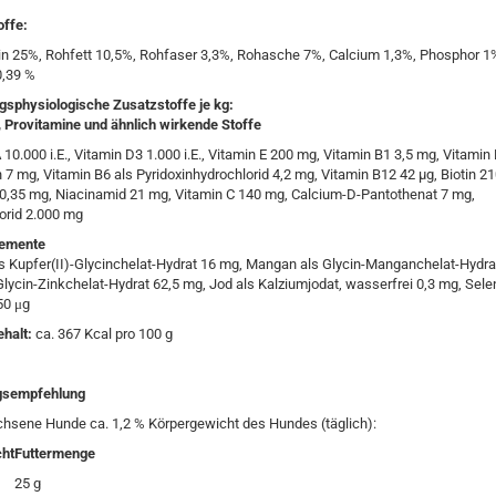
offe:
in 25%, Rohfett 10,5%, Rohfaser 3,3%, Rohasche 7%, Calcium 1,3%, Phosphor 1
0,39 %
gsphysiologische Zusatzstoffe je kg:
 Provitamine und ähnlich wirkende Stoffe
 10.000 i.E., Vitamin D3 1.000 i.E., Vitamin E 200 mg, Vitamin B1 3,5 mg, Vitamin 
n 7 mg, Vitamin B6 als Pyridoxinhydrochlorid 4,2 mg, Vitamin B12 42 µg, Biotin 21
 0,35 mg, Niacinamid 21 mg, Vitamin C 140 mg, Calcium-D-Pantothenat 7 mg,
orid 2.000 mg
lemente
s Kupfer(II)-Glycinchelat-Hydrat 16 mg, Mangan als Glycin-Manganchelat-Hydra
Glycin-Zinkchelat-Hydrat 62,5 mg, Jod als Kalziumjodat, wasserfrei 0,3 mg, Sele
50 μg
ehalt:
ca. 367 Kcal pro 100 g
gsempfehlung
chsene Hunde ca. 1,2 % Körpergewicht des Hundes (täglich):
ht
Futtermenge
25 g