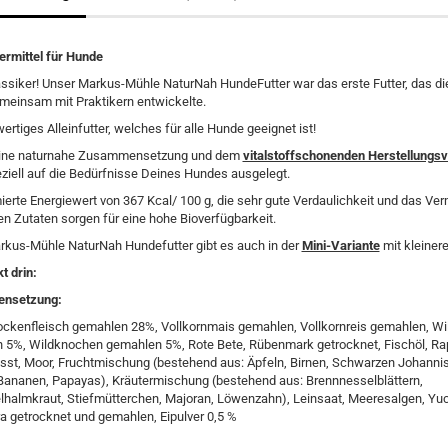
termittel für Hunde
ssiker! Unser Markus-Mühle NaturNah HundeFutter war das erste Futter, das d
meinsam mit Praktikern entwickelte.
ertiges Alleinfutter, welches für alle Hunde geeignet ist!
ine naturnahe Zusammensetzung und dem
vitalstoffschonenden Herstellungs
eziell auf die Bedürfnisse Deines Hundes ausgelegt.
ierte Energiewert von 367 Kcal/ 100 g, die sehr gute Verdaulichkeit und das Ve
ten Zutaten sorgen für eine hohe Bioverfügbarkeit.
rkus-Mühle NaturNah Hundefutter gibt es auch in der
Mini-Variante
mit kleinere
t drin:
nsetzung:
ockenfleisch gemahlen 28%, Vollkornmais gemahlen, Vollkornreis gemahlen, W
 5%, Wildknochen gemahlen 5%, Rote Bete, Rübenmark getrocknet, Fischöl, Ra
sst, Moor, Fruchtmischung (bestehend aus: Äpfeln, Birnen, Schwarzen Johanni
 Bananen, Papayas), Kräutermischung (bestehend aus: Brennnesselblättern,
lhalmkraut, Stiefmütterchen, Majoran, Löwenzahn), Leinsaat, Meeresalgen, Yu
a getrocknet und gemahlen, Eipulver 0,5 %