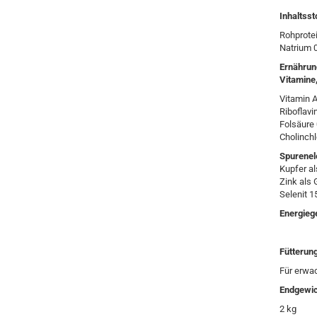
Inhaltsst
Rohprote
Natrium 
Ernährun
Vitamine,
Vitamin A
Riboflavi
Folsäure
Cholinchl
Spurene
Kupfer al
Zink als 
Selenit 1
Energieg
Fütterun
Für erwa
Endgewic
2 kg