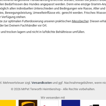
ellen Bedürfnissen des Hundes angepasst werden. Denn eine einzige Gramm-A
glich allen individuellen Unterschieden und Bedingungen wie Rasse, Alter und
es, Bewegungsleistung, Umwelteinflüsse etc. gerecht werden. Frisches Wasser
r Verfügung stehen.
tze zur optimalen Futterdosierung unseren praktischen
Messbecher
. Diesen erhä
der bei Deinem Fachhändler vor Ort.
l und trocken lagern und nicht in luftdichte Behältnisse umfüllen.
tzl. Mehrwertsteuer zzgl.
Versandkosten
und ggf. Nachnahmegebühren, wenn nic
© 2026 MrPet Terworth Heimtiershop - Alle Rechte vorbehalten.
Wir versenden mit