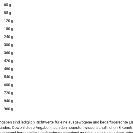
60 g
85 g
120 g
180 g
240 g
300 g
360 g
420 g
480 g
540 g
600 g
720 g
840 g
960 g
ngaben sind lediglich Richtwerte für eine ausgewogene und bedarfsgerechte E
undes. Obwohl diese Angaben nach den neuesten wissenschaftlichen Erkenntn
fschonend hergestellte Hundenahrung errechnet wurden, sollten sie jedoch unbe