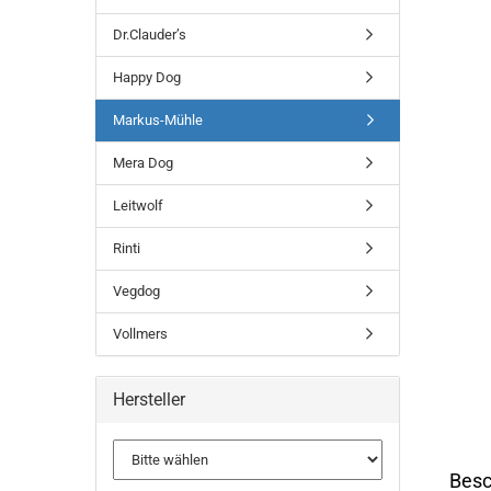
Dr.Clauder’s
Happy Dog
Markus-Mühle
Mera Dog
Leitwolf
Rinti
Vegdog
Vollmers
Hersteller
Besc