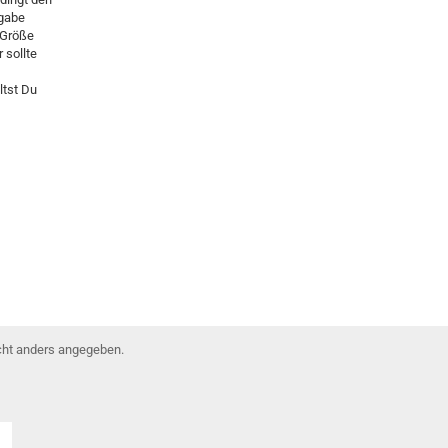
ngabe
 Größe
 sollte
ltst Du
ht anders angegeben.