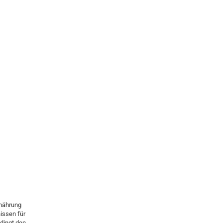
rnährung
issen für
dingt den