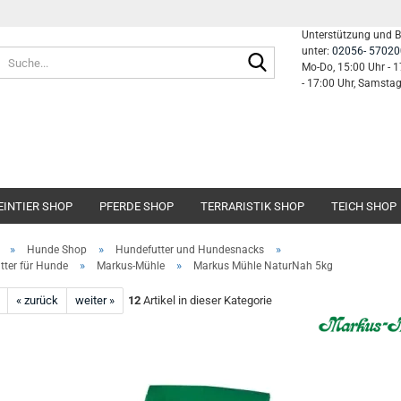
Unterstützung und 
unter:
02056- 57020
Suche...
Mo-Do, 15:00 Uhr - 1
- 17:00 Uhr, Samsta
EINTIER SHOP
PFERDE SHOP
TERRARISTIK SHOP
TEICH SHOP
»
»
»
Hunde Shop
Hundefutter und Hundesnacks
»
»
tter für Hunde
Markus-Mühle
Markus Mühle NaturNah 5kg
« zurück
weiter »
12
Artikel in dieser Kategorie