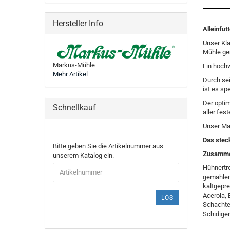
Hersteller Info
Alleinfut
Unser Kla
Mühle ge
Markus-Mühle
Ein hochw
Mehr Artikel
Durch se
ist es sp
Der optim
Schnellkauf
aller fes
Unser Ma
Das steck
BITTE
Bitte geben Sie die Artikelnummer aus
Zusamme
GEBEN
unserem Katalog ein.
SIE
Hühnertr
DIE
gemahlen
ARTIKELNUMMER
kaltgepre
AUS
Acerola,
LOS
UNSEREM
Schachte
KATALOG
Schidiger
EIN.