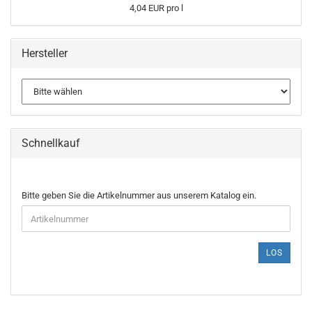
4,04 EUR pro l
Hersteller
Schnellkauf
BITTE
Bitte geben Sie die Artikelnummer aus unserem Katalog ein.
GEBEN
SIE
DIE
ARTIKELNUMMER
LOS
AUS
UNSEREM
KATALOG
EIN.