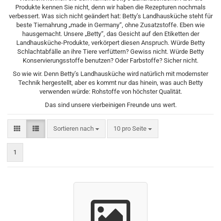
Produkte kennen Sie nicht, denn wir haben die Rezepturen nochmals
verbessert. Was sich nicht geändert hat: Betty’s Landhausküche steht für
beste Tiernahrung „made in Germany“, ohne Zusatzstoffe. Eben wie
hausgemacht. Unsere „Betty“, das Gesicht auf den Etiketten der
Landhausküche-Produkte, verkörpert diesen Anspruch. Würde Betty
Schlachtabfälle an ihre Tiere verfüttern? Gewiss nicht. Würde Betty
Konservierungsstoffe benutzen? Oder Farbstoffe? Sicher nicht.
So wie wir. Denn Betty’s Landhausküche wird natürlich mit modernster
Technik hergestellt, aber es kommt nur das hinein, was auch Betty
verwenden würde: Rohstoffe von höchster Qualität.
Das sind unsere vierbeinigen Freunde uns wert.
Sortieren nach
pro Seite
Sortieren nach
10 pro Seite
1