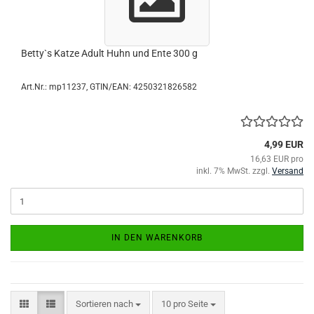
Betty`s Katze Adult Huhn und Ente 300 g
Art.Nr.:
mp11237
GTIN/EAN: 4250321826582
4,99 EUR
16,63 EUR pro
inkl. 7% MwSt. zzgl.
Versand
IN DEN WARENKORB
Sortieren nach
pro Seite
Sortieren nach
10 pro Seite