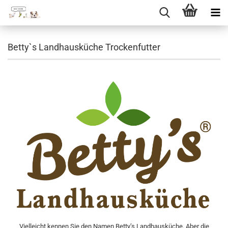
Direkt
zum
Betty`s Landhausküche Trockenfutter
Hauptinhalt
Vielleicht kennen Sie den Namen Betty’s Landhausküche. Aber die