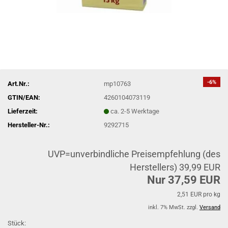
-6%
Art.Nr.:
mp10763
GTIN/EAN:
4260104073119
Lieferzeit:
ca. 2-5 Werktage
Hersteller-Nr.:
9292715
UVP=unverbindliche Preisempfehlung (des
Herstellers) 39,99 EUR
Nur 37,59 EUR
2,51 EUR pro kg
inkl. 7% MwSt. zzgl.
Versand
Stück: