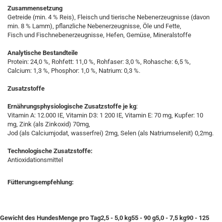
Zusammensetzung
Getreide (min. 4 % Reis), Fleisch und tierische Nebenerzeugnisse (davon
min. 8 % Lamm), pflanzliche Nebenerzeugnisse, Öle und Fette,
Fisch und Fischnebenerzeugnisse, Hefen, Gemüse, Mineralstoffe
Analytische Bestandteile
Protein: 24,0 %, Rohfett: 11,0 %, Rohfaser: 3,0 %, Rohasche: 6,5 %,
Calcium: 1,3 %, Phosphor: 1,0 %, Natrium: 0,3 %.
Zusatzstoffe
Ernährungsphysiologische Zusatzstoffe je kg
:
Vitamin A: 12.000 IE, Vitamin D3: 1 200 IE, Vitamin E: 70 mg, Kupfer: 10
mg, Zink (als Zinkoxid) 70mg,
Jod (als Calciumjodat, wasserfrei) 2mg, Selen (als Natriumselenit) 0,2mg.
Technologische Zusatzstoffe:
Antioxidationsmittel
Fütterungsempfehlung:
Gewicht des HundesMenge pro Tag2,5 - 5,0 kg55 - 90 g5,0 - 7,5 kg90 - 125