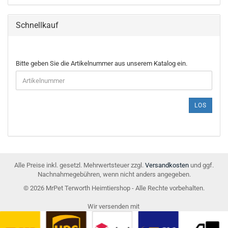
Schnellkauf
BITTE
Bitte geben Sie die Artikelnummer aus unserem Katalog ein.
GEBEN
SIE
DIE
ARTIKELNUMMER
LOS
AUS
UNSEREM
KATALOG
EIN.
Alle Preise inkl. gesetzl. Mehrwertsteuer zzgl.
Versandkosten
und ggf.
Nachnahmegebühren, wenn nicht anders angegeben.
© 2026 MrPet Terworth Heimtiershop - Alle Rechte vorbehalten.
Wir versenden mit