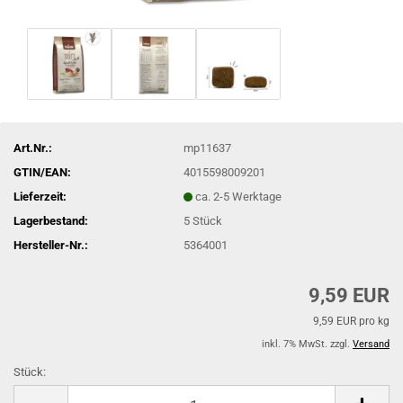
Art.Nr.:
mp11637
GTIN/EAN:
4015598009201
Lieferzeit:
ca. 2-5 Werktage
Lagerbestand:
5
Stück
Hersteller-Nr.:
5364001
9,59 EUR
9,59 EUR pro kg
inkl. 7% MwSt. zzgl.
Versand
Stück:
Stück