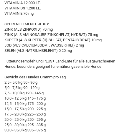
VITAMIN A 12.000 I.E.
VITAMIN D3 1.200 I.E.
VITAMIN E 70 mg
SPURENELEMENTE JE KG:
ZINK (ALS ZINKOXID) 70 mg
ZINK (ALS AMINOSÄURE-ZINKCHELAT, HYDRAT) 75 mg
KUPFER (ALS KUPFER-(II)-SULFAT, PENTAHYDRAT) 10 mg
JOD (ALS CALCIUMJODAT, WASSERFREI) 2 mg
SELEN (ALS NATRIUMSELENIT) 0,20 mg
Fütterungsempfehlung PLUS+ Land-Ente für alle ausgewachsenen
Hunde, besonders geeignet für ernährungssensible Hunde
Gewicht des Hundes Gramm pro Tag
2,5 - 5,0 kg 50 - 90 g
5,0 - 7,5 kg 90 - 120 g
7,5 - 10,0 kg 120 - 145 g
10,0 - 12,5 kg 145 - 175 g
12,5 - 15,0 kg 175 - 200 g
15,0 - 17,5 kg 200 - 225 g
17,5 - 20,0 kg 225 - 250 g
20,0 - 25,0 kg 250 - 295 g
25,0 - 30,0 kg 295 - 335 g
30,0 - 35,0 kg 335 - 375 g