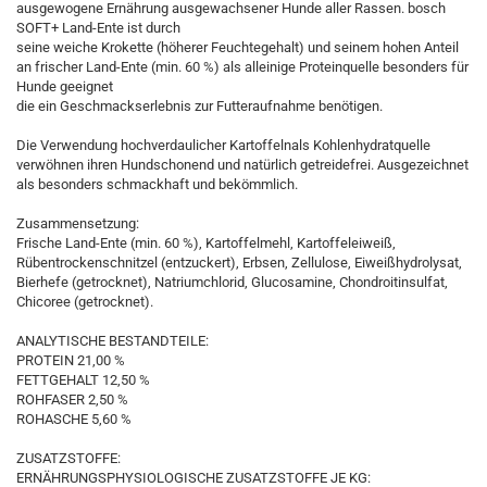
ausgewogene Ernährung ausgewachsener Hunde aller Rassen. bosch
SOFT+ Land-Ente ist durch
seine weiche Krokette (höherer Feuchtegehalt) und seinem hohen Anteil
an frischer Land-Ente (min. 60 %) als alleinige Proteinquelle besonders für
Hunde geeignet
die ein Geschmackserlebnis zur Futteraufnahme benötigen.
Die Verwendung hochverdaulicher Kartoffelnals Kohlenhydratquelle
verwöhnen ihren Hundschonend und natürlich getreidefrei. Ausgezeichnet
als besonders schmackhaft und bekömmlich.
Zusammensetzung:
Frische Land-Ente (min. 60 %), Kartoffelmehl, Kartoffeleiweiß,
Rübentrockenschnitzel (entzuckert), Erbsen, Zellulose, Eiweißhydrolysat,
Bierhefe (getrocknet), Natriumchlorid, Glucosamine, Chondroitinsulfat,
Chicoree (getrocknet).
ANALYTISCHE BESTANDTEILE:
PROTEIN 21,00 %
FETTGEHALT 12,50 %
ROHFASER 2,50 %
ROHASCHE 5,60 %
ZUSATZSTOFFE:
ERNÄHRUNGSPHYSIOLOGISCHE ZUSATZSTOFFE JE KG: