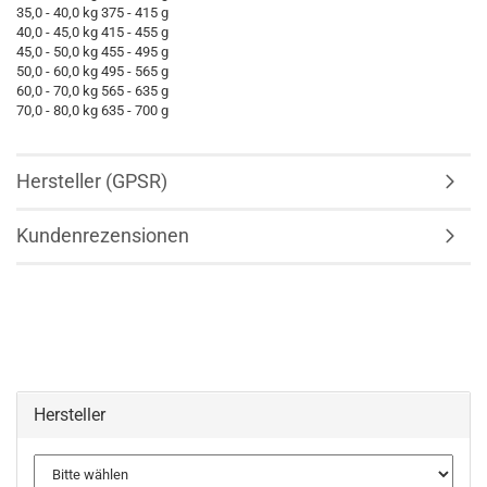
35,0 - 40,0 kg 375 - 415 g
40,0 - 45,0 kg 415 - 455 g
45,0 - 50,0 kg 455 - 495 g
50,0 - 60,0 kg 495 - 565 g
60,0 - 70,0 kg 565 - 635 g
70,0 - 80,0 kg 635 - 700 g
Hersteller (GPSR)
Kundenrezensionen
Hersteller