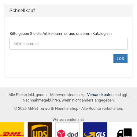
Schnellkauf
BITTE
Bitte geben Sie die Artikelnummer aus unserem Katalog ein.
GEBEN
SIE
DIE
ARTIKELNUMMER
LOS
AUS
UNSEREM
KATALOG
EIN.
Alle Preise inkl. gesetzl. Mehrwertsteuer zzgl.
Versandkosten
und ggf.
Nachnahmegebühren, wenn nicht anders angegeben.
© 2026 MrPet Terworth Heimtiershop - Alle Rechte vorbehalten.
Wir versenden mit