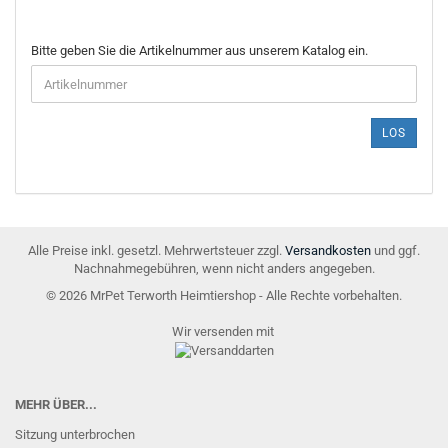
BITTE
Bitte geben Sie die Artikelnummer aus unserem Katalog ein.
GEBEN
SIE
DIE
ARTIKELNUMMER
LOS
AUS
UNSEREM
KATALOG
EIN.
Alle Preise inkl. gesetzl. Mehrwertsteuer zzgl.
Versandkosten
und ggf.
Nachnahmegebühren, wenn nicht anders angegeben.
© 2026 MrPet Terworth Heimtiershop - Alle Rechte vorbehalten.
Wir versenden mit
MEHR ÜBER...
Sitzung unterbrochen