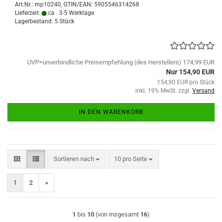
Art.Nr.:
mp10240
GTIN/EAN: 5905546314268
Lieferzeit:
ca . 3-5 Werktage
Lagerbestand: 5 Stück
UVP=unverbindliche Preisempfehlung (des Herstellers) 174,99 EUR
Nur 154,90 EUR
154,90 EUR pro Stück
inkl. 19% MwSt. zzgl.
Versand
IN DEN WARENKORB
Sortieren nach
pro Seite
Sortieren nach
10 pro Seite
1
2
»
1
bis
10
(von insgesamt
16
)