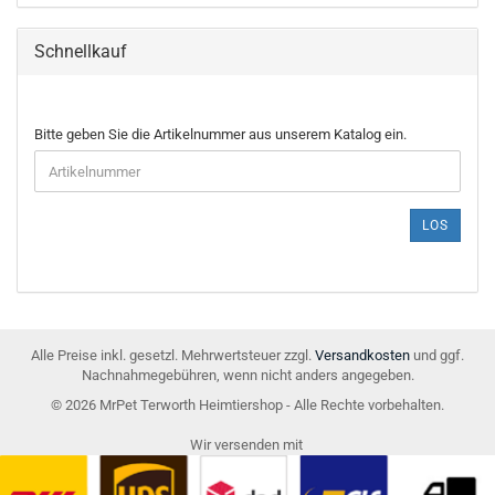
Schnellkauf
BITTE
Bitte geben Sie die Artikelnummer aus unserem Katalog ein.
GEBEN
SIE
DIE
ARTIKELNUMMER
LOS
AUS
UNSEREM
KATALOG
EIN.
Alle Preise inkl. gesetzl. Mehrwertsteuer zzgl.
Versandkosten
und ggf.
Nachnahmegebühren, wenn nicht anders angegeben.
© 2026 MrPet Terworth Heimtiershop - Alle Rechte vorbehalten.
Wir versenden mit