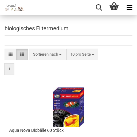
Direkt
zum
biologisches Filtermedium
Hauptinhalt
Sortieren nach
pro Seite
Sortieren nach
10 pro Seite
1
Aqua Nova Biobälle 60 Stück