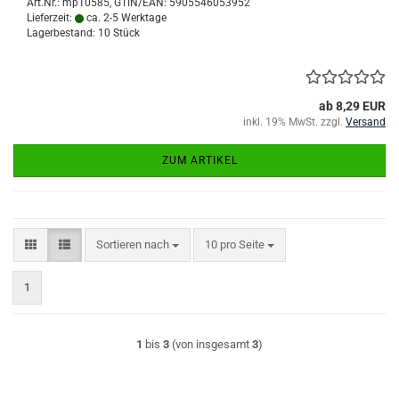
Art.Nr.:
mp10585
GTIN/EAN: 5905546053952
Lieferzeit:
ca. 2-5 Werktage
Lagerbestand: 10 Stück
ab 8,29 EUR
inkl. 19% MwSt. zzgl.
Versand
ZUM ARTIKEL
Sortieren nach
pro Seite
Sortieren nach
10 pro Seite
1
1
bis
3
(von insgesamt
3
)