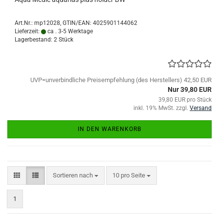
Art.Nr.:
mp12028
GTIN/EAN: 4025901144062
Lieferzeit:
ca . 3-5 Werktage
Lagerbestand: 2 Stück
UVP=unverbindliche Preisempfehlung (des Herstellers) 42,50 EUR
Nur 39,80 EUR
39,80 EUR pro Stück
inkl. 19% MwSt. zzgl.
Versand
IN DEN WARENKORB
Sortieren nach
pro Seite
Sortieren nach
10 pro Seite
1