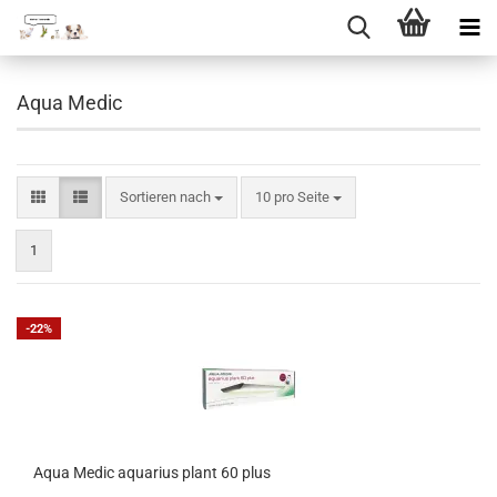
Direkt
zum
Aqua Medic
Hauptinhalt
Sortieren nach
pro Seite
Sortieren nach
10 pro Seite
1
-22%
Aqua Medic aquarius plant 60 plus