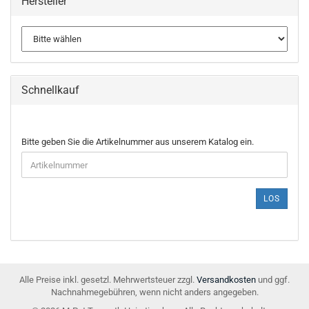
Hersteller
Schnellkauf
BITTE
Bitte geben Sie die Artikelnummer aus unserem Katalog ein.
GEBEN
SIE
DIE
ARTIKELNUMMER
LOS
AUS
UNSEREM
KATALOG
EIN.
Alle Preise inkl. gesetzl. Mehrwertsteuer zzgl.
Versandkosten
und ggf.
Nachnahmegebühren, wenn nicht anders angegeben.