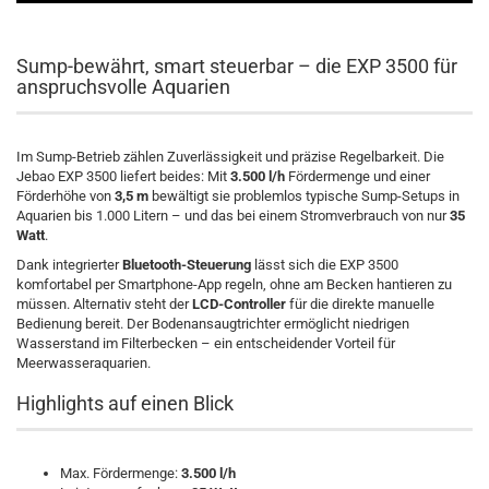
Sump-bewährt, smart steuerbar – die EXP 3500 für
anspruchsvolle Aquarien
Im Sump-Betrieb zählen Zuverlässigkeit und präzise Regelbarkeit. Die
Jebao EXP 3500 liefert beides: Mit
3.500 l/h
Fördermenge und einer
Förderhöhe von
3,5 m
bewältigt sie problemlos typische Sump-Setups in
Aquarien bis 1.000 Litern – und das bei einem Stromverbrauch von nur
35
Watt
.
Dank integrierter
Bluetooth-Steuerung
lässt sich die EXP 3500
komfortabel per Smartphone-App regeln, ohne am Becken hantieren zu
müssen. Alternativ steht der
LCD-Controller
für die direkte manuelle
Bedienung bereit. Der Bodenansaugtrichter ermöglicht niedrigen
Wasserstand im Filterbecken – ein entscheidender Vorteil für
Meerwasseraquarien.
Highlights auf einen Blick
Max. Fördermenge:
3.500 l/h