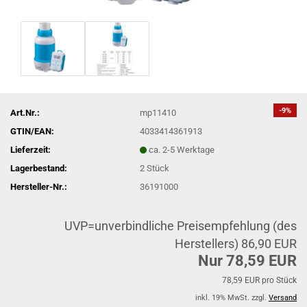
-9%
Art.Nr.:
mp11410
GTIN/EAN:
4033414361913
Lieferzeit:
ca. 2-5 Werktage
Lagerbestand:
2
Stück
Hersteller-Nr.:
36191000
UVP=unverbindliche Preisempfehlung (des
Herstellers) 86,90 EUR
Nur 78,59 EUR
78,59 EUR pro Stück
inkl. 19% MwSt. zzgl.
Versand