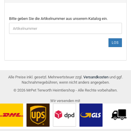
BITTE
Bitte geben Sie die Artikelnummer aus unserem Katalog ein.
GEBEN
SIE
DIE
ARTIKELNUMMER
LOS
AUS
UNSEREM
KATALOG
EIN.
Alle Preise inkl. gesetzl. Mehrwertsteuer zzgl.
Versandkosten
und ggf.
Nachnahmegebühren, wenn nicht anders angegeben.
© 2026 MrPet Terworth Heimtiershop - Alle Rechte vorbehalten.
Wir versenden mit