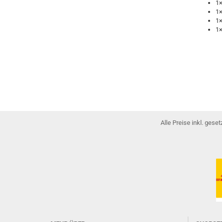
1×
1×
1×
1×
Alle Preise inkl. gese