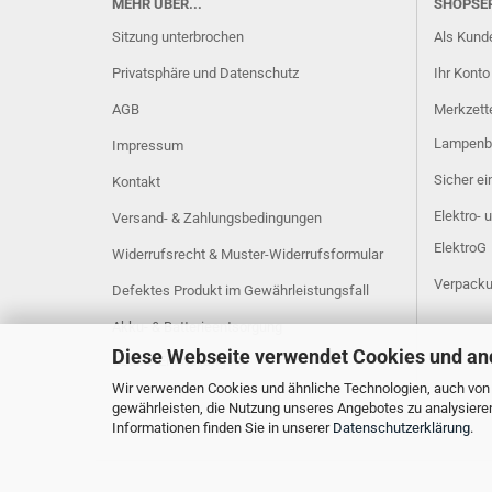
MEHR ÜBER...
SHOPSE
Sitzung unterbrochen
Als Kunde
Privatsphäre und Datenschutz
Ihr Konto
AGB
Merkzett
Lampenb
Impressum
Sicher e
Kontakt
Elektro- 
Versand- & Zahlungsbedingungen
ElektroG
Widerrufsrecht & Muster-Widerrufsformular
Verpacku
Defektes Produkt im Gewährleistungsfall
Akku- & Batterieentsorgung
Diese Webseite verwendet Cookies und an
Cookie Einstellungen
Wir verwenden Cookies und ähnliche Technologien, auch von D
gewährleisten, die Nutzung unseres Angebotes zu analysiere
Informationen finden Sie in unserer
Datenschutzerklärung
.