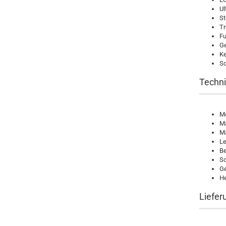
Ul
St
Tr
Fu
Ge
Ke
Sc
Techn
Mo
Ma
Ma
Le
Be
Sc
Ge
He
Liefe