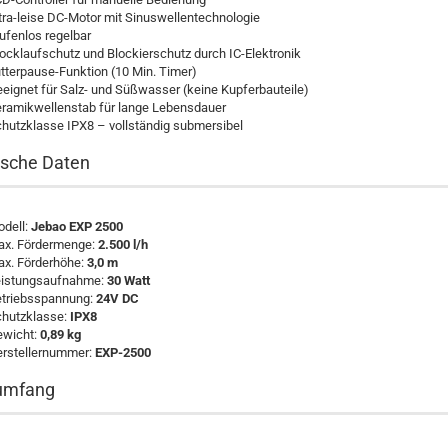
tra-leise DC-Motor mit Sinuswellentechnologie
ufenlos regelbar
ocklaufschutz und Blockierschutz durch IC-Elektronik
tterpause-Funktion (10 Min. Timer)
eignet für Salz- und Süßwasser (keine Kupferbauteile)
ramikwellenstab für lange Lebensdauer
hutzklasse IPX8 – vollständig submersibel
ische Daten
dell:
Jebao EXP 2500
x. Fördermenge:
2.500 l/h
x. Förderhöhe:
3,0 m
istungsaufnahme:
30 Watt
triebsspannung:
24V DC
hutzklasse:
IPX8
wicht:
0,89 kg
rstellernummer:
EXP-2500
rumfang