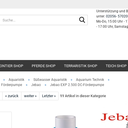
Unterstützung und 
unter:
02056- 57020
Suche...
Mo-Do, 15:00 Uhr - 1
- 17:00 Uhr, Samsta
EINTIER SHOP
PFERDE SHOP
TERRARISTIK SHOP
TEICH SHOP
»
»
»
»
Aquaristik
Süßwasser Aquaristik
Aquarium Technik
»
»
nd Förderpumpe
Jebao
Jebao EXP 2.500 DC-Förderpumpe
« zurück
weiter »
Letzter »
11
Artikel in dieser Kategorie