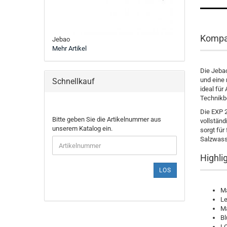
Kompak
Jebao
Mehr Artikel
Die Jebao
und eine
Schnellkauf
ideal für
Technikb
Die EXP 
BITTE
Bitte geben Sie die Artikelnummer aus
vollständ
GEBEN
unserem Katalog ein.
sorgt für
SIE
Salzwass
DIE
ARTIKELNUMMER
Highli
AUS
LOS
UNSEREM
KATALOG
Ma
EIN.
Le
Ma
Bl
LC