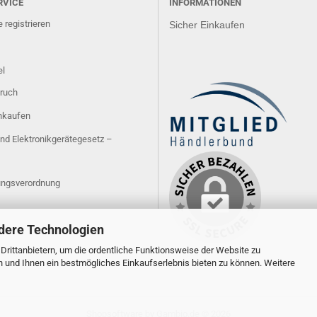
RVICE
INFORMATIONEN
 registrieren
Sicher Einkaufen
el
ruch
inkaufen
und Elektronikgerätegesetz –
ngsverordnung
dere Technologien
rittanbietern, um die ordentliche Funktionsweise der Website zu
n und Ihnen ein bestmögliches Einkaufserlebnis bieten zu können. Weitere
Shopsoftware
by Gambio.de © 2026