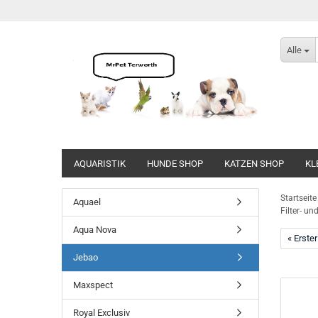
Alle
AQUARISTIK
HUNDE SHOP
KATZEN SHOP
KL
Direkt
zum
Startseite
Aquael
Hauptinhalt
Filter- u
Aqua Nova
« Erster
Jebao
Maxspect
Royal Exclusiv