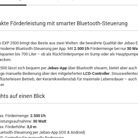
te Förderleistung mit smarter Bluetooth-Steuerung
 EXP 2500 bringt das Beste aus zwei Welten: die bewährte Qualität der Jebao E
 moderne Bluetooth-Steuerung per App. Mit
2.500 l/h
Fördermenge bei nur
30 Wa
 Aquarien bis 700 Liter – ob als Rückförderpumpe im Sump oder als Hauptpumpe
ecken.
2500 lässt sich bequem per
Jebao-App
über Bluetooth steuern, bietet aber auch
ige manuelle Bedienung über den mitgelieferten
LCD-Controller
. Sinuswellente
 flüsterleisen Betrieb, der Keramikwellenstab für maximale Lebensdauer – auch
er.
ghts auf einen Blick
x. Fördermenge:
2.500 l/h
istungsaufnahme:
30 Watt
x. Förderhöhe:
3,0 m
uetooth-Steuerung per Jebao-App (iOS & Android)
D-Controller für manuelle Bedienung