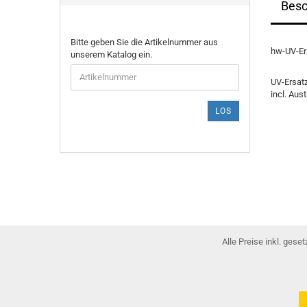
Besc
BITTE
Bitte geben Sie die Artikelnummer aus
hw-UV-Ers
GEBEN
unserem Katalog ein.
SIE
DIE
UV-Ersatz
ARTIKELNUMMER
incl. Aus
AUS
LOS
UNSEREM
KATALOG
EIN.
Alle Preise inkl. gese