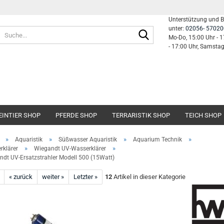
Unterstützung und 
unter:
02056- 57020
Suche...
Mo-Do, 15:00 Uhr - 1
- 17:00 Uhr, Samsta
EINTIER SHOP
PFERDE SHOP
TERRARISTIK SHOP
TEICH SHOP
»
»
»
»
Aquaristik
Süßwasser Aquaristik
Aquarium Technik
»
»
klärer
Wiegandt UV-Wasserklärer
dt UV-Ersatzstrahler Modell 500 (15Watt)
« zurück
weiter »
Letzter »
12
Artikel in dieser Kategorie