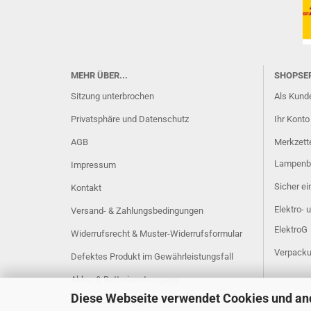
MEHR ÜBER...
SHOPSE
Sitzung unterbrochen
Als Kunde
Privatsphäre und Datenschutz
Ihr Konto
AGB
Merkzett
Lampenb
Impressum
Sicher e
Kontakt
Elektro- 
Versand- & Zahlungsbedingungen
ElektroG
Widerrufsrecht & Muster-Widerrufsformular
Verpacku
Defektes Produkt im Gewährleistungsfall
Akku- & Batterieentsorgung
Diese Webseite verwendet Cookies und an
Cookie Einstellungen