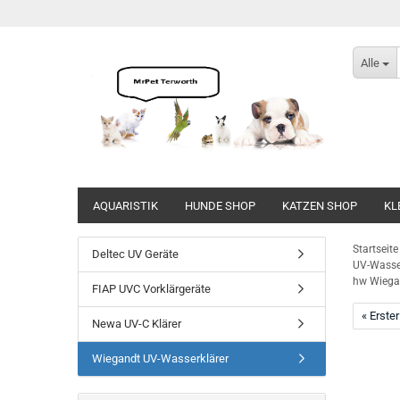
Alle
AQUARISTIK
HUNDE SHOP
KATZEN SHOP
KL
Direkt
zum
Startseite
Deltec UV Geräte
Hauptinhalt
UV-Wasser
hw Wiegan
FIAP UVC Vorklärgeräte
« Erster
Newa UV-C Klärer
Wiegandt UV-Wasserklärer