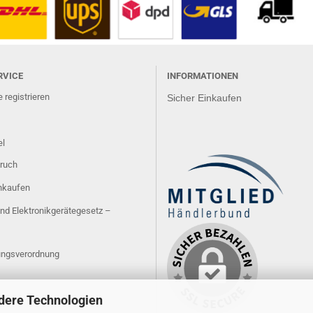
RVICE
INFORMATIONEN
 registrieren
Sicher Einkaufen
el
ruch
inkaufen
und Elektronikgerätegesetz –
ngsverordnung
dere Technologien