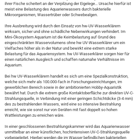
ihrer Fische scheitert an der Verpilzung der Eigelege… Ursache hierfür ist
meist eine Belastung des Aquarienwassers durch bakterielle
Mikroorganismen, Wassertrüber oder Schwebealgen.
Ihre Ausbreitung wird durch den Einsatz von hw-UV-Wasserklärern
wirksam, sicher und ohne schädliche Nebenwirkungen verhindert. Im
Mini-Ökosystem Aquarium ist die Keimbelastung auf Grund des
eingeschränkten Wasservolumens ohne hw UV-Wasserklärer um ein
Vielfaches höher als in der Natur und bewirkt eine extrem starke
Belastung für das Aquariensystem. hw UV-Wasserklärer sorgen hier für
einen natürlichen Ausgleich und schaffen naturnahe Verhältnisse im
Aquarium.
Bei hw UV-Wasserklärern handelt es sich um eine Spezialkonstruktion,
welche sich mehr als 100.000-fach in Forschungseinrichtungen, im
gewerblichen Bereich sowie in der ambitionierten Hobby-Aquaristik
bewährt hat. Durch die extrem große Kontaktoberfläche zur direkten UV-C-
Strahlungsquelle, in Verbindung mit einer geringen Schichtdicke (3-4 mm)
des zu bestrahlenden Wassers, wird eine so intensive Bestrahlung
erreicht, wie sie sonst nur von Geräten mit fast doppelt so hohen
Wattleistungen zu erreichen wäre.
In einer geschlossenen Bestrahlungskammer wird das Aquarienwasser
unmittelbar an einer künstlichen, hochintensiven UV-C-Strahlungsquelle
vorbeigeleitet. Hierbei werden die im Wasser befindlichen bakteriellen