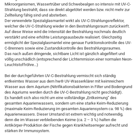
Mikroorganismen, Wassertrüber und Schwebealgen so intensiv mit UV-C-
Strahlung bestrahlt, dass sie direkt abgetötet werden bzw. nicht mehr zur
Zellteilung fähig sind und absterben.
Der verwendete Spezialglasmantel wirkt als UV-C-Strahlungsreflektor,
welcher die UV-C-Strahlung wieder in den Bestrahlungsraum zurückwirft.
Auf diese Weise wird die Intensität der Bestrahlung nochmals deutlich
verstärkt und eine erhöhte Leistungsausbeute realisiert. Gleichzeitig
ermöglicht der Spezialglasmantel eine genaue Funktionskontrolle des UV-
C-Brenners sowie eine Zustandskontrolle des Bestrahlungsraumes.
Das nach außen dringende, sichtbare Licht ist gänzlich abgefiltert und
völlig unschädlich (entsprechend der Lichtemmision einer normalen Neon-
Leuchtstoffröhre…)
Bei der durchgeführten UV-C-Bestrahlung vermischt sich ständig
entkeimtes Wasser aus dem hw® UV-Wasserklärer mit keimreichem
Wasser aus dem Aqurium (Nitrifikationsbakterien in Filter und Bodengrund
des Aquriums werden durch die UV-C-Bestrahlung nicht geschädigt).
Es handelt sich also nicht um eine vollständige „Entkeimung“ des
gesamten Aquarienwassers, sondern um eine starke Keim-Reduzierung
(maximale Keim-Reduzierung im gesamten Aquariensystem ca. 98 %) des
Aquarienwassers. Dieser Umstand ist extrem wichtig und notwendig,
denn die im Wasser verbleibenden Keime (ca. 2 – 3 %) halten die
Antikörper-Produktion der Fische gegen Krankheitserreger aufrecht und
stärken ihr Immunsystem.