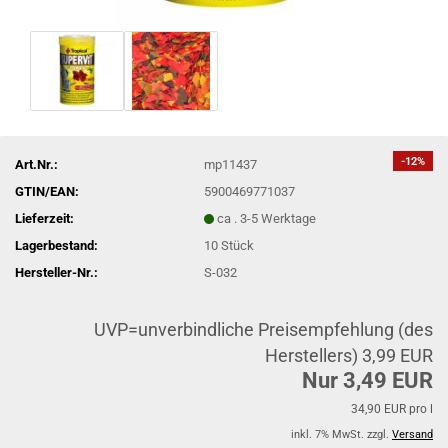
-12%
Art.Nr.:
mp11437
GTIN/EAN:
5900469771037
Lieferzeit:
ca . 3-5 Werktage
Lagerbestand:
10
Stück
Hersteller-Nr.:
S-032
UVP=unverbindliche Preisempfehlung (des
Herstellers) 3,99 EUR
Nur 3,49 EUR
34,90 EUR pro l
inkl. 7% MwSt. zzgl.
Versand