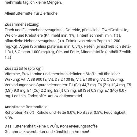
mehrmals täglich kleine Mengen.
Alleinfuttermittel für Zierfische
Zusammensetzung:
Fisch und Fischnebenerzeugnisse, Getreide, pflanzliche Eiweißextrakte,
Weich- und Krebstiere (Krillmehl min. 1%, Tintenfischmehl min. 1%),
pflanzliche Nebenerzeugnisse (u.a. Extrakt von rotem Paprika 1 200
mg/kg), Algen (Spirulina platensis min. 0,5%), Hefen (einschließlich Beta-
1,3/1,6-Glucan 1 000 mg/kg), Öle und Fette, Mineralstoffe (enthält Zeolith
1%)
Zusatzstoffe (pro kg):
Vitamine, Provitamine und chemisch definierte Stoffe mit ähnlicher
Wirkung: Vit. A 38 900 IE, Vit. D3 2 100 IE, Vit. E 130 mg, Vit. C 580 mg.
Verbindungen von Spurenelementen: E1 (Fe) 44,7 mg, E6 (Zn) 12,4 mg, E5
(Mn) 9,3 mg, E4 (Cu) 2,2 mg, E2 (I) 0,3 mg, E8 (Se) 0,3 mg, E7 (Mo) 0,07
mg. Lecithin.
Farbstoffe
.
Antioxidationsmittel
Analytische Bestandteile:
Rohprotein 48,0%,
Rohöle und -fette
8,0%, Rohfase
r 3,5%, Feuchtigkeit
6,0%
Das Futter enthält keine GVO´s, Konservierungsstoffe,
Geschmacksverstärker und künstlichen Aromen!