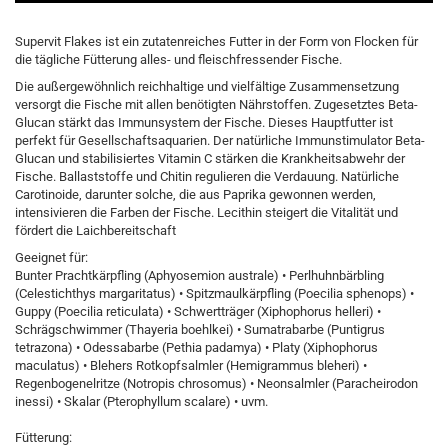
Supervit Flakes ist ein zutatenreiches Futter in der Form von Flocken für
die tägliche Fütterung alles- und fleischfressender Fische.
Die außergewöhnlich reichhaltige und vielfältige Zusammensetzung
versorgt die Fische mit allen benötigten Nährstoffen. Zugesetztes Beta-
Glucan stärkt das Immunsystem der Fische. Dieses Hauptfutter ist
perfekt für Gesellschaftsaquarien. Der natürliche Immunstimulator Beta-
Glucan und stabilisiertes Vitamin C stärken die Krankheitsabwehr der
Fische. Ballaststoffe und Chitin regulieren die Verdauung. Natürliche
Carotinoide, darunter solche, die aus Paprika gewonnen werden,
intensivieren die Farben der Fische. Lecithin steigert die Vitalität und
fördert die Laichbereitschaft
Geeignet für:
Bunter Prachtkärpfling (Aphyosemion australe) • Perlhuhnbärbling
(Celestichthys margaritatus) • Spitzmaulkärpfling (Poecilia sphenops) •
Guppy (Poecilia reticulata) • Schwertträger (Xiphophorus helleri) •
Schrägschwimmer (Thayeria boehlkei) • Sumatrabarbe (Puntigrus
tetrazona) • Odessabarbe (Pethia padamya) • Platy (Xiphophorus
maculatus) • Blehers Rotkopfsalmler (Hemigrammus bleheri) •
Regenbogenelritze (Notropis chrosomus) • Neonsalmler (Paracheirodon
inessi) • Skalar (Pterophyllum scalare) • uvm.
Fütterung: