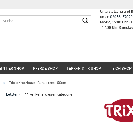
Unterstützung und 
unter:
02056- 57020
Suche...
Mo-Do, 15:00 Uhr - 1
- 17:00 Uhr, Samsta
EINTIER SHOP
PFERDE SHOP
TERRARISTIK SHOP
TEICH SHOP
»
Trixie Kratzbaum Baza creme 50cm
»
Letzter »
11
Artikel in dieser Kategorie