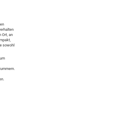
ten
verhalten
 Ort, an
mpakt,
ze sowohl
zum
hlummern.
en.