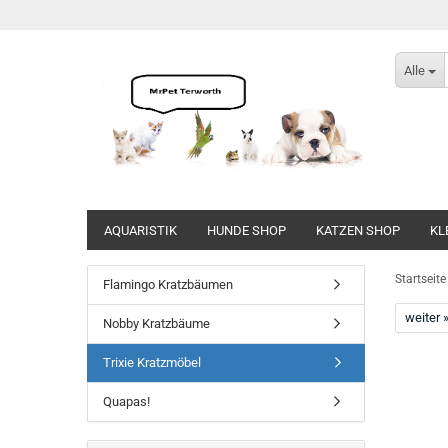
Alle
AQUARISTIK
HUNDE SHOP
KATZEN SHOP
KL
Direkt
zum
Startseite
Flamingo Kratzbäumen
Hauptinhalt
weiter 
Nobby Kratzbäume
Trixie Kratzmöbel
Quapas!