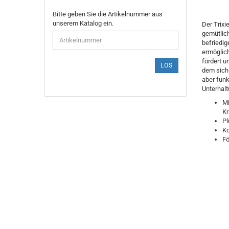
BITTE
Bitte geben Sie die Artikelnummer aus
GEBEN
unserem Katalog ein.
Der Trixi
SIE
gemütlich
DIE
befriedig
ARTIKELNUMMER
ermöglich
AUS
fördert u
LOS
UNSEREM
dem sich
KATALOG
aber funk
EIN.
Unterhalt
Mi
Kr
Pl
Ko
Fö