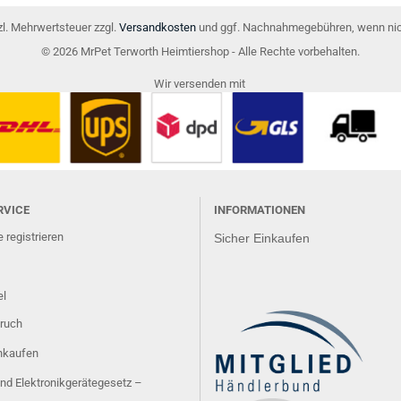
tzl. Mehrwertsteuer zzgl.
Versandkosten
und ggf. Nachnahmegebühren, wenn nic
© 2026 MrPet Terworth Heimtiershop - Alle Rechte vorbehalten.
Wir versenden mit
RVICE
INFORMATIONEN
 registrieren
Sicher Einkaufen
el
ruch
inkaufen
und Elektronikgerätegesetz –