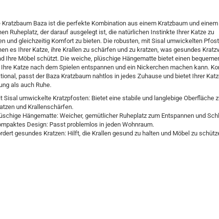
e Kratzbaum Baza ist die perfekte Kombination aus einem Kratzbaum und einem
en Ruheplatz, der darauf ausgelegt ist, die natürlichen Instinkte Ihrer Katze zu
en und gleichzeitig Komfort zu bieten. Die robusten, mit Sisal umwickelten Pfos
en es Ihrer Katze, ihre Krallen zu schärfen und zu kratzen, was gesundes Kratz
nd Ihre Möbel schützt. Die weiche, plüschige Hängematte bietet einen bequemen
 Ihre Katze nach dem Spielen entspannen und ein Nickerchen machen kann. Ko
tional, passt der Baza Kratzbaum nahtlos in jedes Zuhause und bietet Ihrer Kat
ung als auch Ruhe.
t Sisal umwickelte Kratzpfosten: Bietet eine stabile und langlebige Oberfläche 
atzen und Krallenschärfen.
üschige Hängematte: Weicher, gemütlicher Ruheplatz zum Entspannen und Sc
mpaktes Design: Passt problemlos in jeden Wohnraum.
rdert gesundes Kratzen: Hilft, die Krallen gesund zu halten und Möbel zu schütz