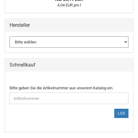
4,04 EUR pro l
Hersteller
Schnellkauf
BITTE
Bitte geben Sie die Artikelnummer aus unserem Katalog ein.
GEBEN
SIE
DIE
ARTIKELNUMMER
LOS
AUS
UNSEREM
KATALOG
EIN.