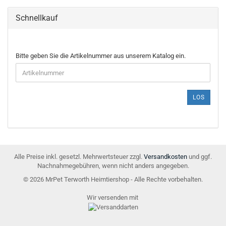
Schnellkauf
BITTE
Bitte geben Sie die Artikelnummer aus unserem Katalog ein.
GEBEN
SIE
DIE
ARTIKELNUMMER
LOS
AUS
UNSEREM
KATALOG
EIN.
Alle Preise inkl. gesetzl. Mehrwertsteuer zzgl.
Versandkosten
und ggf.
Nachnahmegebühren, wenn nicht anders angegeben.
© 2026 MrPet Terworth Heimtiershop - Alle Rechte vorbehalten.
Wir versenden mit