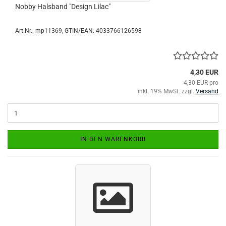
Nobby Halsband "Design Lilac"
Art.Nr.:
mp11369
GTIN/EAN: 4033766126598
4,30 EUR
4,30 EUR pro
inkl. 19% MwSt. zzgl.
Versand
IN DEN WARENKORB