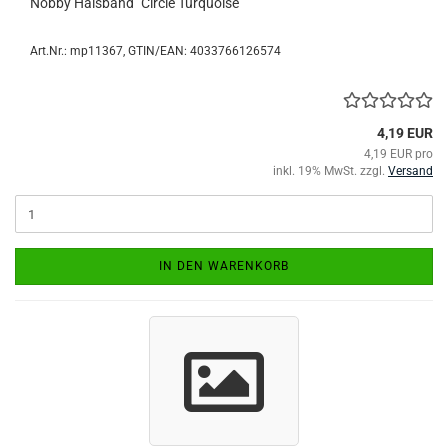
Nobby Halsband "Circle Turquoise"
Art.Nr.:
mp11367
GTIN/EAN: 4033766126574
4,19 EUR
4,19 EUR pro
inkl. 19% MwSt. zzgl.
Versand
IN DEN WARENKORB