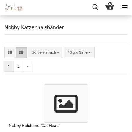
Direkt
zum
Nobby Katzenhalsbänder
Hauptinhalt
Sortieren nach
pro Seite
Sortieren nach
10 pro Seite
1
2
»
Nobby Halsband "Cat Head"