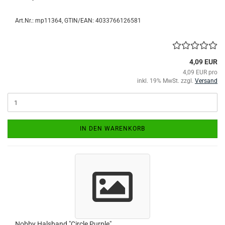
Art.Nr.:
mp11364
GTIN/EAN: 4033766126581
4,09 EUR
4,09 EUR pro
inkl. 19% MwSt. zzgl.
Versand
IN DEN WARENKORB
Nobby Halsband "Circle Purple"