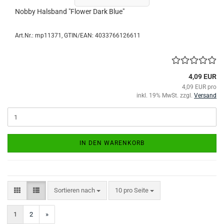
Nobby Halsband "Flower Dark Blue"
Art.Nr.:
mp11371
GTIN/EAN: 4033766126611
4,09 EUR
4,09 EUR pro
inkl. 19% MwSt. zzgl.
Versand
IN DEN WARENKORB
Sortieren nach
pro Seite
Sortieren nach
10 pro Seite
1
2
»