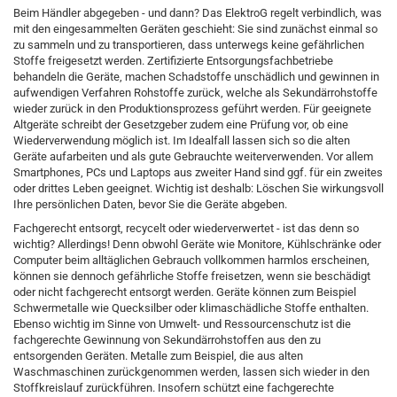
Beim Händler abgegeben - und dann? Das ElektroG regelt verbindlich, was
mit den eingesammelten Geräten geschieht: Sie sind zunächst einmal so
zu sammeln und zu transportieren, dass unterwegs keine gefährlichen
Stoffe freigesetzt werden. Zertifizierte Entsorgungsfachbetriebe
behandeln die Geräte, machen Schadstoffe unschädlich und gewinnen in
aufwendigen Verfahren Rohstoffe zurück, welche als Sekundärrohstoffe
wieder zurück in den Produktionsprozess geführt werden. Für geeignete
Altgeräte schreibt der Gesetzgeber zudem eine Prüfung vor, ob eine
Wiederverwendung möglich ist. Im Idealfall lassen sich so die alten
Geräte aufarbeiten und als gute Gebrauchte weiterverwenden. Vor allem
Smartphones, PCs und Laptops aus zweiter Hand sind ggf. für ein zweites
oder drittes Leben geeignet. Wichtig ist deshalb: Löschen Sie wirkungsvoll
Ihre persönlichen Daten, bevor Sie die Geräte abgeben.
Fachgerecht entsorgt, recycelt oder wiederverwertet - ist das denn so
wichtig? Allerdings! Denn obwohl Geräte wie Monitore, Kühlschränke oder
Computer beim alltäglichen Gebrauch vollkommen harmlos erscheinen,
können sie dennoch gefährliche Stoffe freisetzen, wenn sie beschädigt
oder nicht fachgerecht entsorgt werden. Geräte können zum Beispiel
Schwermetalle wie Quecksilber oder klimaschädliche Stoffe enthalten.
Ebenso wichtig im Sinne von Umwelt- und Ressourcenschutz ist die
fachgerechte Gewinnung von Sekundärrohstoffen aus den zu
entsorgenden Geräten. Metalle zum Beispiel, die aus alten
Waschmaschinen zurückgenommen werden, lassen sich wieder in den
Stoffkreislauf zurückführen. Insofern schützt eine fachgerechte