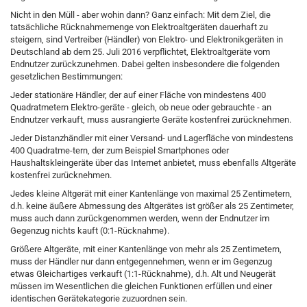
Nicht in den Müll - aber wohin dann? Ganz einfach: Mit dem Ziel, die
tatsächliche Rücknahmemenge von Elektroaltgeräten dauerhaft zu
steigern, sind Vertreiber (Händler) von Elektro- und Elektronikgeräten in
Deutschland ab dem 25. Juli 2016 verpflichtet, Elektroaltgeräte vom
Endnutzer zurückzunehmen. Dabei gelten insbesondere die folgenden
gesetzlichen Bestimmungen:
Jeder stationäre Händler, der auf einer Fläche von mindestens 400
Quadratmetern Elektro-geräte - gleich, ob neue oder gebrauchte - an
Endnutzer verkauft, muss ausrangierte Geräte kostenfrei zurücknehmen.
Jeder Distanzhändler mit einer Versand- und Lagerfläche von mindestens
400 Quadratme-tern, der zum Beispiel Smartphones oder
Haushaltskleingeräte über das Internet anbietet, muss ebenfalls Altgeräte
kostenfrei zurücknehmen.
Jedes kleine Altgerät mit einer Kantenlänge von maximal 25 Zentimetern,
d.h. keine äußere Abmessung des Altgerätes ist größer als 25 Zentimeter,
muss auch dann zurückgenommen werden, wenn der Endnutzer im
Gegenzug nichts kauft (0:1-Rücknahme).
Größere Altgeräte, mit einer Kantenlänge von mehr als 25 Zentimetern,
muss der Händler nur dann entgegennehmen, wenn er im Gegenzug
etwas Gleichartiges verkauft (1:1-Rücknahme), d.h. Alt und Neugerät
müssen im Wesentlichen die gleichen Funktionen erfüllen und einer
identischen Gerätekategorie zuzuordnen sein.