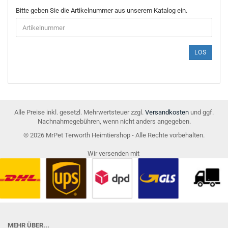
BITTE
Bitte geben Sie die Artikelnummer aus unserem Katalog ein.
GEBEN
SIE
DIE
ARTIKELNUMMER
LOS
AUS
UNSEREM
KATALOG
EIN.
Alle Preise inkl. gesetzl. Mehrwertsteuer zzgl.
Versandkosten
und ggf.
Nachnahmegebühren, wenn nicht anders angegeben.
© 2026 MrPet Terworth Heimtiershop - Alle Rechte vorbehalten.
Wir versenden mit
MEHR ÜBER...