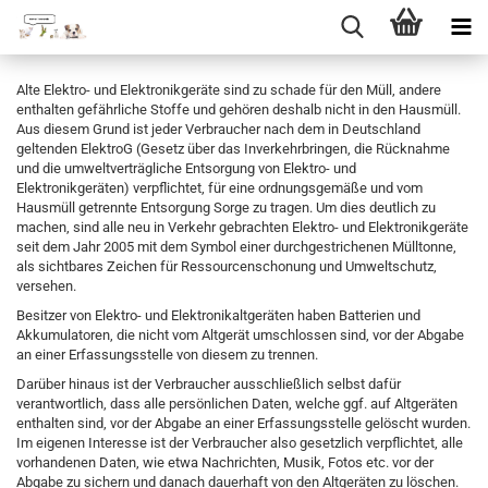
Direkt
zum
Alte Elektro- und Elektronikgeräte sind zu schade für den Müll, andere
Hauptinhalt
enthalten gefährliche Stoffe und gehören deshalb nicht in den Hausmüll.
Aus diesem Grund ist jeder Verbraucher nach dem in Deutschland
geltenden ElektroG (Gesetz über das Inverkehrbringen, die Rücknahme
und die umweltverträgliche Entsorgung von Elektro- und
Elektronikgeräten) verpflichtet, für eine ordnungsgemäße und vom
Hausmüll getrennte Entsorgung Sorge zu tragen. Um dies deutlich zu
machen, sind alle neu in Verkehr gebrachten Elektro- und Elektronikgeräte
seit dem Jahr 2005 mit dem Symbol einer durchgestrichenen Mülltonne,
als sichtbares Zeichen für Ressourcenschonung und Umweltschutz,
versehen.
Besitzer von Elektro- und Elektronikaltgeräten haben Batterien und
Akkumulatoren, die nicht vom Altgerät umschlossen sind, vor der Abgabe
an einer Erfassungsstelle von diesem zu trennen.
Darüber hinaus ist der Verbraucher ausschließlich selbst dafür
verantwortlich, dass alle persönlichen Daten, welche ggf. auf Altgeräten
enthalten sind, vor der Abgabe an einer Erfassungsstelle gelöscht wurden.
Im eigenen Interesse ist der Verbraucher also gesetzlich verpflichtet, alle
vorhandenen Daten, wie etwa Nachrichten, Musik, Fotos etc. vor der
Abgabe zu sichern und danach dauerhaft von den Altgeräten zu löschen.