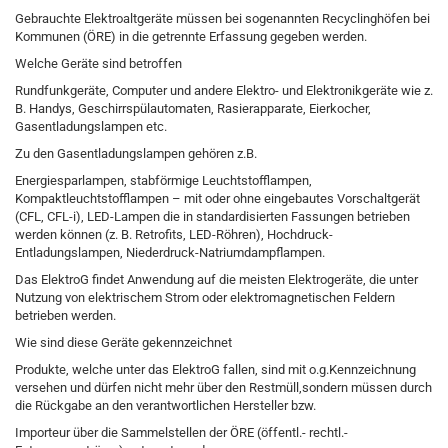
Gebrauchte Elektroaltgeräte müssen bei sogenannten Recyclinghöfen bei
Kommunen (ÖRE) in die getrennte Erfassung gegeben werden.
Welche Geräte sind betroffen
Rundfunkgeräte, Computer und andere Elektro- und Elektronikgeräte wie z.
B. Handys, Geschirrspülautomaten, Rasierapparate, Eierkocher,
Gasentladungslampen etc.
Zu den Gasentladungslampen gehören z.B.
Energiesparlampen, stabförmige Leuchtstofflampen,
Kompaktleuchtstofflampen – mit oder ohne eingebautes Vorschaltgerät
(CFL, CFL-i), LED-Lampen die in standardisierten Fassungen betrieben
werden können (z. B. Retrofits, LED-Röhren), Hochdruck-
Entladungslampen, Niederdruck-Natriumdampflampen.
Das ElektroG findet Anwendung auf die meisten Elektrogeräte, die unter
Nutzung von elektrischem Strom oder elektromagnetischen Feldern
betrieben werden.
Wie sind diese Geräte gekennzeichnet
Produkte, welche unter das ElektroG fallen, sind mit o.g.Kennzeichnung
versehen und dürfen nicht mehr über den Restmüll,sondern müssen durch
die Rückgabe an den verantwortlichen Hersteller bzw.
Importeur über die Sammelstellen der ÖRE (öffentl.- rechtl.-