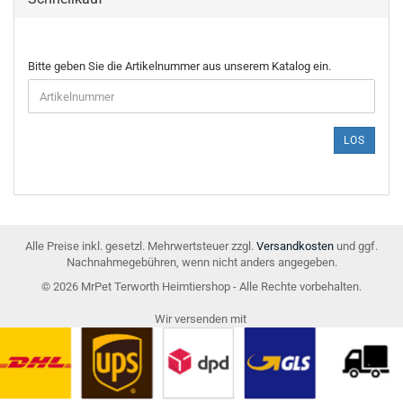
BITTE
Bitte geben Sie die Artikelnummer aus unserem Katalog ein.
GEBEN
SIE
DIE
ARTIKELNUMMER
LOS
AUS
UNSEREM
KATALOG
EIN.
Alle Preise inkl. gesetzl. Mehrwertsteuer zzgl.
Versandkosten
und ggf.
Nachnahmegebühren, wenn nicht anders angegeben.
© 2026 MrPet Terworth Heimtiershop - Alle Rechte vorbehalten.
Wir versenden mit