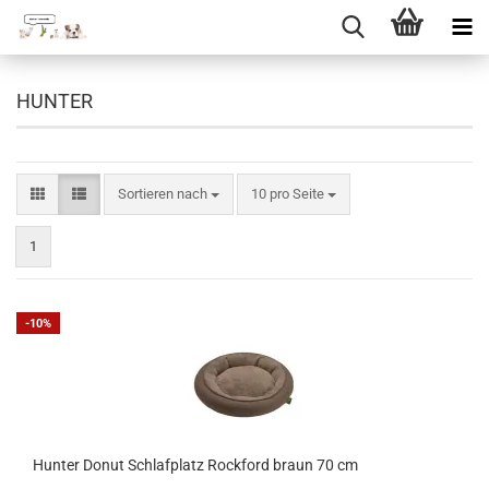
Direkt
zum
HUNTER
Hauptinhalt
Sortieren nach
pro Seite
Sortieren nach
10 pro Seite
1
-10%
Hunter Donut Schlafplatz Rockford braun 70 cm