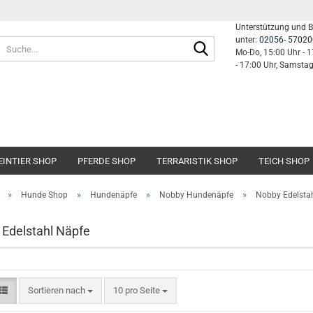
Unterstützung und 
unter:
02056- 57020
Suche...
Mo-Do, 15:00 Uhr - 1
- 17:00 Uhr, Samsta
EINTIER SHOP
PFERDE SHOP
TERRARISTIK SHOP
TEICH SHOP
»
»
»
»
Hunde Shop
Hundenäpfe
Nobby Hundenäpfe
Nobby Edelsta
Edelstahl Näpfe
Sortieren nach
pro Seite
Sortieren nach
10 pro Seite