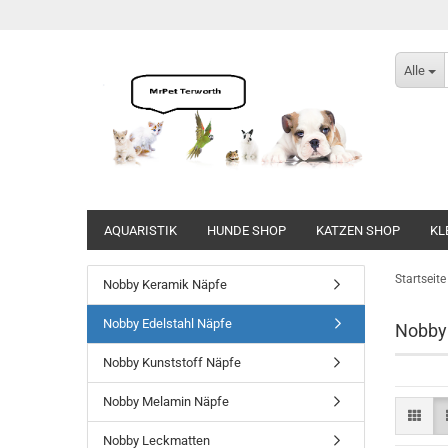
Alle
AQUARISTIK
HUNDE SHOP
KATZEN SHOP
KL
Direkt
zum
Startseite
Nobby Keramik Näpfe
Hauptinhalt
Nobby Edelstahl Näpfe
Nobby 
Nobby Kunststoff Näpfe
Nobby Melamin Näpfe
Nobby Leckmatten