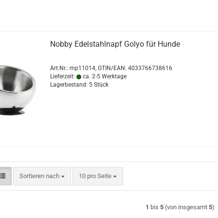
Nobby Edelstahlnapf Golyo für Hunde
Art.Nr.:
mp11014
GTIN/EAN: 4033766738616
Lieferzeit:
ca. 2-5 Werktage
Lagerbestand: 5 Stück
Sortieren nach
pro Seite
Sortieren nach
10 pro Seite
1
bis
5
(von insgesamt
5
)