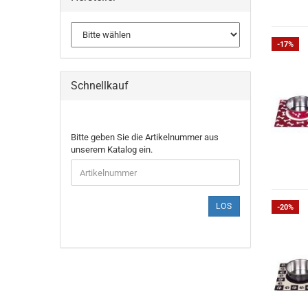
-17%
Schnellkauf
BITTE
Bitte geben Sie die Artikelnummer aus
GEBEN
unserem Katalog ein.
SIE
DIE
ARTIKELNUMMER
AUS
LOS
-20%
UNSEREM
KATALOG
EIN.