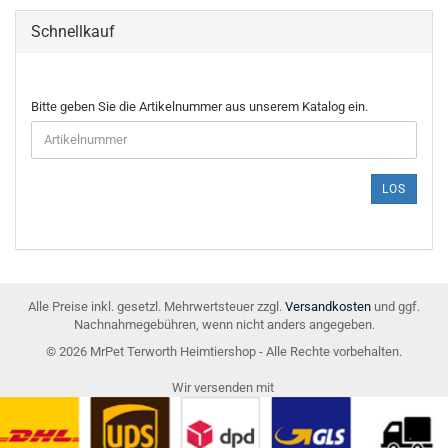
Schnellkauf
BITTE
Bitte geben Sie die Artikelnummer aus unserem Katalog ein.
GEBEN
SIE
DIE
ARTIKELNUMMER
LOS
AUS
UNSEREM
KATALOG
EIN.
Alle Preise inkl. gesetzl. Mehrwertsteuer zzgl.
Versandkosten
und ggf.
Nachnahmegebühren, wenn nicht anders angegeben.
© 2026 MrPet Terworth Heimtiershop - Alle Rechte vorbehalten.
Wir versenden mit