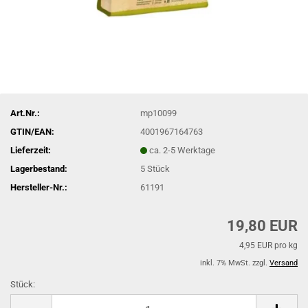
Art.Nr.:
mp10099
GTIN/EAN:
4001967164763
Lieferzeit:
ca. 2-5 Werktage
Lagerbestand:
5
Stück
Hersteller-Nr.:
61191
19,80 EUR
4,95 EUR pro kg
inkl. 7% MwSt. zzgl.
Versand
Stück:
Stück