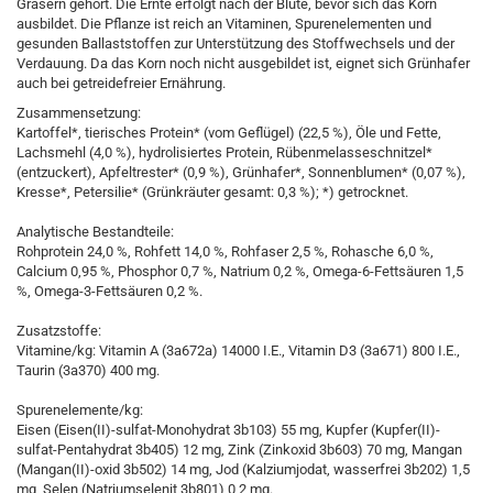
Gräsern gehört. Die Ernte erfolgt nach der Blüte, bevor sich das Korn
ausbildet. Die Pflanze ist reich an Vitaminen, Spurenelementen und
gesunden Ballaststoffen zur Unterstützung des Stoffwechsels und der
Verdauung. Da das Korn noch nicht ausgebildet ist, eignet sich Grünhafer
auch bei getreidefreier Ernährung.
Zusammensetzung:
Kartoffel*, tierisches Protein* (vom Geflügel) (22,5 %), Öle und Fette,
Lachsmehl (4,0 %), hydrolisiertes Protein, Rübenmelasseschnitzel*
(entzuckert), Apfeltrester* (0,9 %), Grünhafer*, Sonnenblumen* (0,07 %),
Kresse*, Petersilie* (Grünkräuter gesamt: 0,3 %); *) getrocknet.
Analytische Bestandteile:
Rohprotein 24,0 %, Rohfett 14,0 %, Rohfaser 2,5 %, Rohasche 6,0 %,
Calcium 0,95 %, Phosphor 0,7 %, Natrium 0,2 %, Omega-6-Fettsäuren 1,5
%, Omega-3-Fettsäuren 0,2 %.
Zusatzstoffe:
Vitamine/kg: Vitamin A (3a672a) 14000 I.E., Vitamin D3 (3a671) 800 I.E.,
Taurin (3a370) 400 mg.
Spurenelemente/kg:
Eisen (Eisen(II)-sulfat-Monohydrat 3b103) 55 mg, Kupfer (Kupfer(II)-
sulfat-Pentahydrat 3b405) 12 mg, Zink (Zinkoxid 3b603) 70 mg, Mangan
(Mangan(II)-oxid 3b502) 14 mg, Jod (Kalziumjodat, wasserfrei 3b202) 1,5
mg, Selen (Natriumselenit 3b801) 0,2 mg.