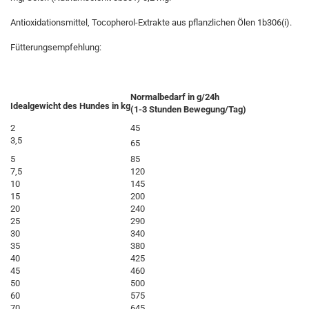
Antioxidationsmittel, Tocopherol-Extrakte aus pflanzlichen Ölen 1b306(i).
Fütterungsempfehlung:
Normalbedarf in g/24h
Idealgewicht des Hundes in kg
(1-3 Stunden Bewegung/Tag)
2
45
3,5
65
5
85
7,5
120
10
145
15
200
20
240
25
290
30
340
35
380
40
425
45
460
50
500
60
575
70
645