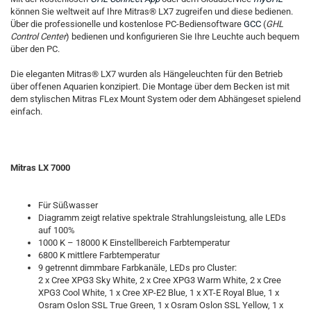
können Sie weltweit auf Ihre Mitras® LX7 zugreifen und diese bedienen.
Über die professionelle und kostenlose PC-Bediensoftware
GCC
(
GHL
Control Center
) bedienen und konfigurieren Sie Ihre Leuchte auch bequem
über den PC.
Die eleganten Mitras® LX7 wurden als Hängeleuchten für den Betrieb
über offenen Aquarien konzipiert. Die Montage über dem Becken ist mit
dem stylischen Mitras FLex Mount System oder dem Abhängeset spielend
einfach.
Mitras LX 7000
Für Süßwasser
Diagramm zeigt relative spektrale Strahlungsleistung, alle LEDs
auf 100%
1000 K – 18000 K Einstellbereich Farbtemperatur
6800 K mittlere Farbtemperatur
9 getrennt dimmbare Farbkanäle, LEDs pro Cluster:
2 x Cree XPG3 Sky White, 2 x Cree XPG3 Warm White, 2 x Cree
XPG3 Cool White, 1 x Cree XP-E2 Blue, 1 x XT-E Royal Blue, 1 x
Osram Oslon SSL True Green, 1 x Osram Oslon SSL Yellow, 1 x