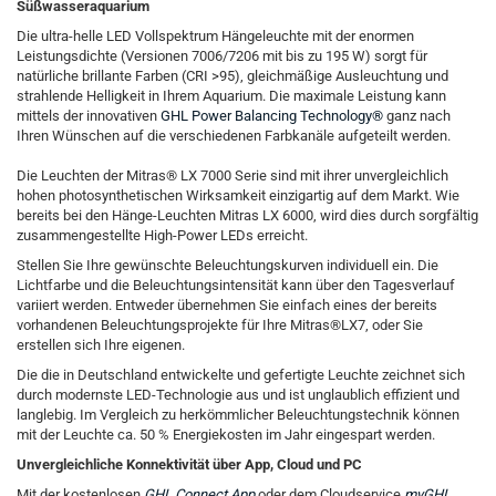
Süßwasseraquarium
Die ultra-helle LED Vollspektrum Hängeleuchte mit der enormen
Leistungsdichte (Versionen 7006/7206 mit bis zu 195 W) sorgt für
natürliche brillante Farben (CRI >95), gleichmäßige Ausleuchtung und
strahlende Helligkeit in Ihrem Aquarium. Die maximale Leistung kann
mittels der innovativen
GHL Power Balancing Technology®
ganz nach
Ihren Wünschen auf die verschiedenen Farbkanäle aufgeteilt werden.
Die Leuchten der Mitras® LX 7000 Serie sind mit ihrer unvergleichlich
hohen photosynthetischen Wirksamkeit einzigartig auf dem Markt. Wie
bereits bei den Hänge-Leuchten Mitras LX 6000, wird dies durch sorgfältig
zusammengestellte High-Power LEDs erreicht.
Stellen Sie Ihre gewünschte Beleuchtungskurven individuell ein. Die
Lichtfarbe und die Beleuchtungsintensität kann über den Tagesverlauf
variiert werden. Entweder übernehmen Sie einfach eines der bereits
vorhandenen Beleuchtungsprojekte für Ihre Mitras®LX7, oder Sie
erstellen sich Ihre eigenen.
Die die in Deutschland entwickelte und gefertigte Leuchte zeichnet sich
durch modernste LED-Technologie aus und ist unglaublich effizient und
langlebig. Im Vergleich zu herkömmlicher Beleuchtungstechnik können
mit der Leuchte ca. 50 % Energiekosten im Jahr eingespart werden.
Unvergleichliche Konnektivität über App, Cloud und PC
Mit der kostenlosen
GHL Connect App
oder dem Cloudservice
myGHL