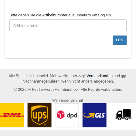
BITTE
Bitte geben Sie die Artikelnummer aus unserem Katalog ein.
GEBEN
SIE
DIE
ARTIKELNUMMER
LOS
AUS
UNSEREM
KATALOG
EIN.
Alle Preise inkl. gesetzl. Mehrwertsteuer zzgl.
Versandkosten
und ggf.
Nachnahmegebühren, wenn nicht anders angegeben.
© 2026 MrPet Terworth Heimtiershop - Alle Rechte vorbehalten.
Wir versenden mit