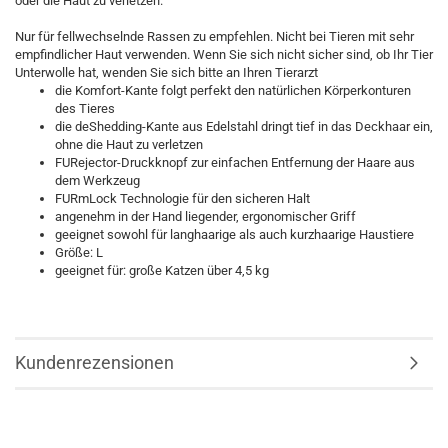
oder die Haut zu verletzen.
Nur für fellwechselnde Rassen zu empfehlen. Nicht bei Tieren mit sehr
empfindlicher Haut verwenden. Wenn Sie sich nicht sicher sind, ob Ihr Tier
Unterwolle hat, wenden Sie sich bitte an Ihren Tierarzt
die Komfort-Kante folgt perfekt den natürlichen Körperkonturen
des Tieres
die deShedding-Kante aus Edelstahl dringt tief in das Deckhaar ein,
ohne die Haut zu verletzen
FURejector-Druckknopf zur einfachen Entfernung der Haare aus
dem Werkzeug
FURmLock Technologie für den sicheren Halt
angenehm in der Hand liegender, ergonomischer Griff
geeignet sowohl für langhaarige als auch kurzhaarige Haustiere
Größe: L
geeignet für: große Katzen über 4,5 kg
Kundenrezensionen