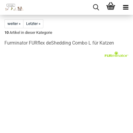
Direkt
zum
weiter »
Letzter »
Hauptinhalt
10
Artikel in dieser Kategorie
Furminator FURflex deShedding Combo L für Katzen