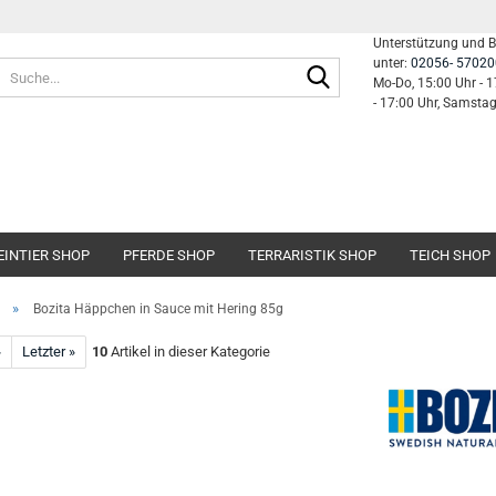
Unterstützung und 
unter:
02056- 57020
Suche...
Mo-Do, 15:00 Uhr - 1
- 17:00 Uhr, Samsta
EINTIER SHOP
PFERDE SHOP
TERRARISTIK SHOP
TEICH SHOP
»
Bozita Häppchen in Sauce mit Hering 85g
»
Letzter »
10
Artikel in dieser Kategorie