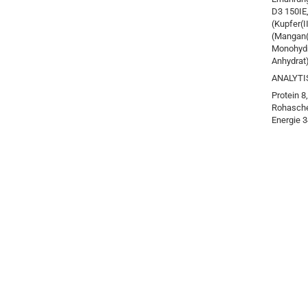
D3 150IE,
(Kupfer(I
(Mangan(I
Monohydr
Anhydrat
ANALYTI
Protein 8
Rohasche
Energie 