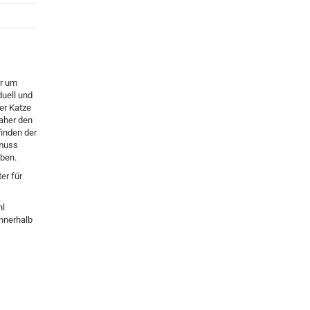
ur um
duell und
der Katze
daher den
inden der
 muss
ben.
ter für
hl
nnerhalb