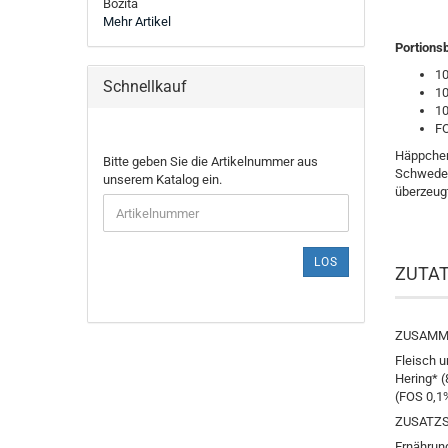
Bozita
Mehr Artikel
Portionsb
10
Schnellkauf
10
10
FO
Häppchen
BITTE
Bitte geben Sie die Artikelnummer aus
Schwedens
GEBEN
unserem Katalog ein.
überzeug
SIE
DIE
ARTIKELNUMMER
AUS
LOS
UNSEREM
ZUTA
KATALOG
EIN.
ZUSAMM
Fleisch 
Hering* (
(FOS 0,1%
ZUSATZS
Ernährung