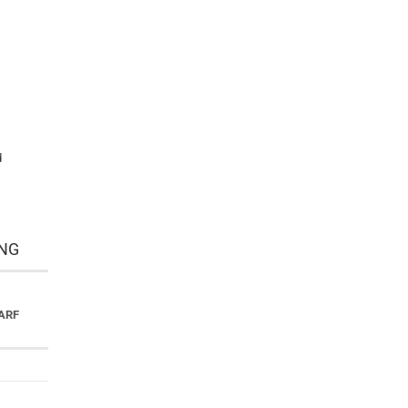
d
NG
ARF