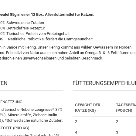
eutel 85g in einer 12 Box.
Alleinfuttermittel für Katzen.
0% Schwedische Zutaten
0% Getreidefreie Rezeptur
0% Tierisches Protein vom Proteingehalt
S – Natürliche Präbiotika, fördert die Darmgesundheit
 in Sauce mit Hering. Unser Hering kommt aus wilden Gewässern im Norden
. Er besitzt von Natur aus einen hohen Anteil an Omega-3- & -6-Fettsäuren un
t durch einen unverwechselbaren und beliebten Geschmack.
TEN
FÜTTERUNGSEMPFEHLU
ENSETZUNG
GEWICHT DER
TAGESBED
und tierische Nebenerzeugnisse* 37%,
KATZE (KG)
(POUCH)
8%), Mineralstoffe, Zichorie Inulin
). *Schwedische natürliche Zutaten.
2
2
TOFFE (PRO KG)
4
3
sphysiologische Zusatzstoffe: Vit.