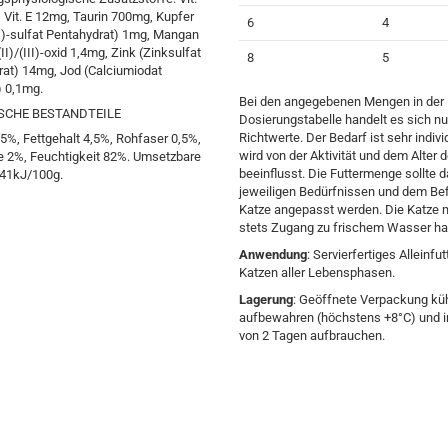
 Vit. E 12mg, Taurin 700mg, Kupfer
6
4
I)-sulfat Pentahydrat) 1mg, Mangan
I)/(III)-oxid 1,4mg, Zink (Zinksulfat
8
5
at) 14mg, Jod (Calciumiodat
) 0,1mg.
Bei den angegebenen Mengen in der
SCHE BESTANDTEILE
Dosierungstabelle handelt es sich n
Richtwerte. Der Bedarf ist sehr indivi
,5%, Fettgehalt 4,5%, Rohfaser 0,5%,
wird von der Aktivität und dem Alter 
 2%, Feuchtigkeit 82%. Umsetzbare
beeinflusst. Die Futtermenge sollte 
341kJ/100g.
jeweiligen Bedürfnissen und dem Bef
Katze angepasst werden. Die Katze
stets Zugang zu frischem Wasser ha
Anwendung
: Servierfertiges Alleinfut
Katzen aller Lebensphasen.
Lagerung
: Geöffnete Verpackung kü
aufbewahren (höchstens +8°C) und i
von 2 Tagen aufbrauchen.