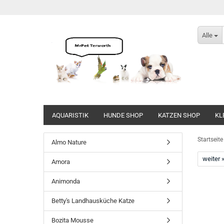
Alle
AQUARISTIK
HUNDE SHOP
KATZEN SHOP
KL
Direkt
zum
Startseite
Almo Nature
Hauptinhalt
weiter 
Amora
Animonda
Betty's Landhausküche Katze
Bozita Mousse