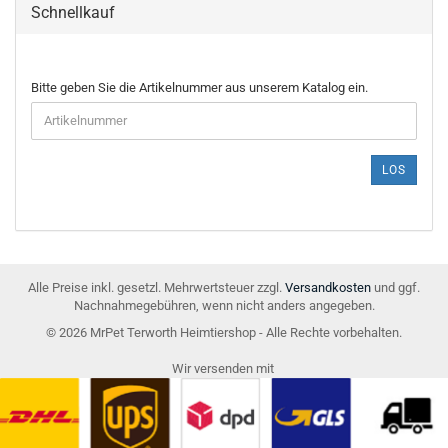
Schnellkauf
BITTE
Bitte geben Sie die Artikelnummer aus unserem Katalog ein.
GEBEN
SIE
DIE
ARTIKELNUMMER
LOS
AUS
UNSEREM
KATALOG
EIN.
Alle Preise inkl. gesetzl. Mehrwertsteuer zzgl.
Versandkosten
und ggf.
Nachnahmegebühren, wenn nicht anders angegeben.
© 2026 MrPet Terworth Heimtiershop - Alle Rechte vorbehalten.
Wir versenden mit