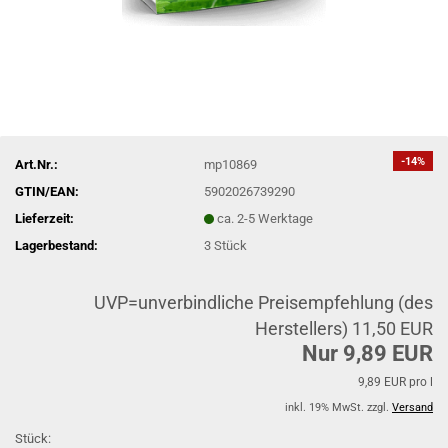
-14%
Art.Nr.:
mp10869
GTIN/EAN:
5902026739290
Lieferzeit:
ca. 2-5 Werktage
Lagerbestand:
3
Stück
UVP=unverbindliche Preisempfehlung (des
Herstellers) 11,50 EUR
Nur 9,89 EUR
9,89 EUR pro l
inkl. 19% MwSt. zzgl.
Versand
Stück: